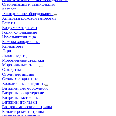
Стерилизация и дезинфекция
Каталог
Холодильное оборудование
Аппараты шоковой заморозки
Бонеты
Воздухоохладители
Горки холодильные
Измельчители льда
Камеры холодильные
Кегераторы
Лари
Льдогенераторы
Морозильные стеллажи
Морозильные столы
Саладетты
Столы для пиццы
Столы холодильные
Холодильные витрины
Витрины для мороженого
Витрины кондитерские
Витрины настольные
Витрины-прилавки
Гастрономические витрины
Кондитерские витрины