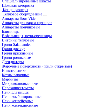
Специализированные шкафы
Шоковая заморозка
Кондиционеры
Тепловое оборудование
Аппараты Sous Vide
Аппараты для варки гарниров
Аппараты пончиковые
Блинницы
Вафельницы, печи-орешницы
Витрины тепловые
Грили Salamander
Грили для кур
Грили прижимные
Грили роликовые
Дегидраторы
Жарочные поверхности (грили открытые)
Кипятильники
Котлы варочные
Мармиты
Микроволновые печи
Пароконвектоматы
Печи для пиццы
Печи комбинированные
Печи конвейерные
Печи конвекционные