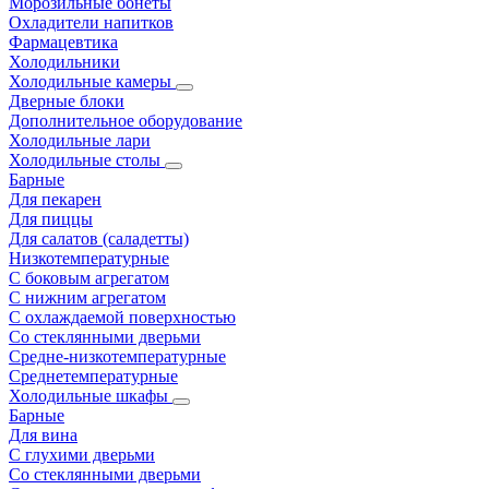
Морозильные бонеты
Охладители напитков
Фармацевтика
Холодильники
Холодильные камеры
Дверные блоки
Дополнительное оборудование
Холодильные лари
Холодильные столы
Барные
Для пекарен
Для пиццы
Для салатов (саладетты)
Низкотемпературные
С боковым агрегатом
С нижним агрегатом
С охлаждаемой поверхностью
Со стеклянными дверьми
Средне-низкотемпературные
Среднетемпературные
Холодильные шкафы
Барные
Для вина
С глухими дверьми
Со стеклянными дверьми