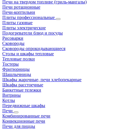
Печи на твердом топливе (гриль-мангалы)
Печи ротационные
Печи-коптильни
Плиты профессиональные
Плиты газовые
Плиты электрические
Подогреватели блюд и посуды
Рисоварки
Сковороды
Сковороды опрокидывающиеся
Столы и шкафы тепловые
Тепловые полки
Тостеры
Фритюрницы
Шашлычницы
Шкафы жарочные, печи хлебопекарные
Шкафы расстоечные
Банкетные тележки
Витрины
Котлы
Передвижные шкафы
Печи
Комбинированные печи
Конвекционные печи
Печи для пиццы