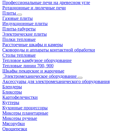
Профессиональные печи на древесном угле
Ротационные и люлечные печи
Плиты
Газовые плиты
Индукционные плиты
Плиты-табуреты
Электрические плиты
Полки тепловые
Расстоечные шкафы и камеры
Сковороды и аппараты контактной обработки
Столы тепловые
Тепловое камбузное оборудование
Тепловые линии 700, 900
Шкафы пекарские и жарочные
Электромеханическое оборудование
Аксессуары для электромеханического оборудования
Блендеры
Бликсеры
Картофелечистки
Куттеры
Кухонные процессоры
Миксеры планетарные
Миксеры ручные
Мясорубки
Овощерезки