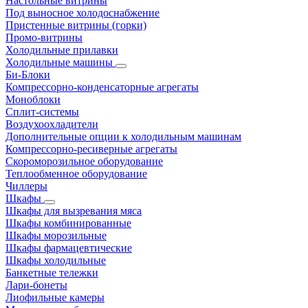
Настольные витрины
Под выносное холодоснабжение
Пристенные витрины (горки)
Промо-витрины
Холодильные прилавки
Холодильные машины
Би-Блоки
Компрессорно-конденсаторные агрегаты
Моноблоки
Сплит-системы
Воздухоохладители
Дополнительные опции к холодильным машинам
Компрессорно-ресиверные агрегаты
Скороморозильное оборудование
Теплообменное оборудование
Чиллеры
Шкафы
Шкафы для вызревания мяса
Шкафы комбинированные
Шкафы морозильные
Шкафы фармацевтические
Шкафы холодильные
Банкетные тележки
Лари-бонеты
Лиофильные камеры