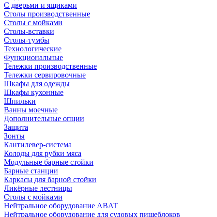
С дверьми и ящиками
Столы производственные
Столы с мойками
Столы-вставки
Столы-тумбы
Технологические
Функциональные
Тележки производственные
Тележки сервировочные
Шкафы для одежды
Шкафы кухонные
Шпильки
Ванны моечные
Дополнительные опции
Защита
Зонты
Кантилевер-система
Колоды для рубки мяса
Модульные барные стойки
Барные станции
Каркасы для барной стойки
Ликёрные лестницы
Столы с мойками
Нейтральное оборудование ABAT
Нейтральное оборудование для судовых пищеблоков