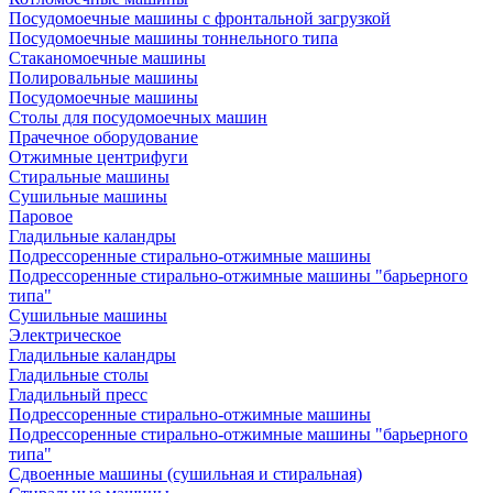
Посудомоечные машины с фронтальной загрузкой
Посудомоечные машины тоннельного типа
Стаканомоечные машины
Полировальные машины
Посудомоечные машины
Столы для посудомоечных машин
Прачечное оборудование
Отжимные центрифуги
Стиральные машины
Сушильные машины
Паровое
Гладильные каландры
Подрессоренные стирально-отжимные машины
Подрессоренные стирально-отжимные машины "барьерного
типа"
Сушильные машины
Электрическое
Гладильные каландры
Гладильные столы
Гладильный пресс
Подрессоренные стирально-отжимные машины
Подрессоренные стирально-отжимные машины "барьерного
типа"
Сдвоенные машины (сушильная и стиральная)