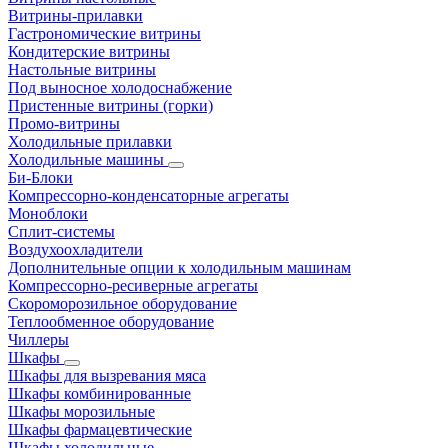
Витрины-прилавки
Гастрономические витрины
Кондитерские витрины
Настольные витрины
Под выносное холодоснабжение
Пристенные витрины (горки)
Промо-витрины
Холодильные прилавки
Холодильные машины
Би-Блоки
Компрессорно-конденсаторные агрегаты
Моноблоки
Сплит-системы
Воздухоохладители
Дополнительные опции к холодильным машинам
Компрессорно-ресиверные агрегаты
Скороморозильное оборудование
Теплообменное оборудование
Чиллеры
Шкафы
Шкафы для вызревания мяса
Шкафы комбинированные
Шкафы морозильные
Шкафы фармацевтические
Шкафы холодильные