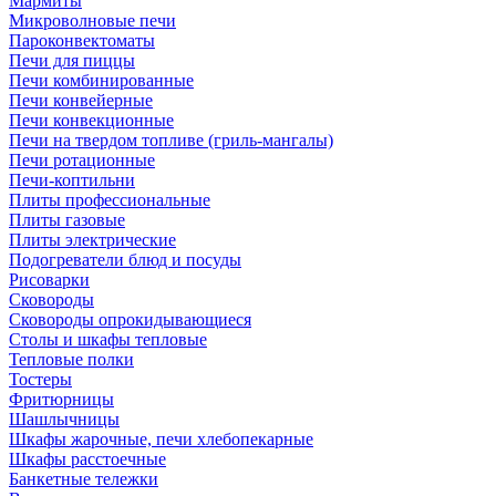
Мармиты
Микроволновые печи
Пароконвектоматы
Печи для пиццы
Печи комбинированные
Печи конвейерные
Печи конвекционные
Печи на твердом топливе (гриль-мангалы)
Печи ротационные
Печи-коптильни
Плиты профессиональные
Плиты газовые
Плиты электрические
Подогреватели блюд и посуды
Рисоварки
Сковороды
Сковороды опрокидывающиеся
Столы и шкафы тепловые
Тепловые полки
Тостеры
Фритюрницы
Шашлычницы
Шкафы жарочные, печи хлебопекарные
Шкафы расстоечные
Банкетные тележки