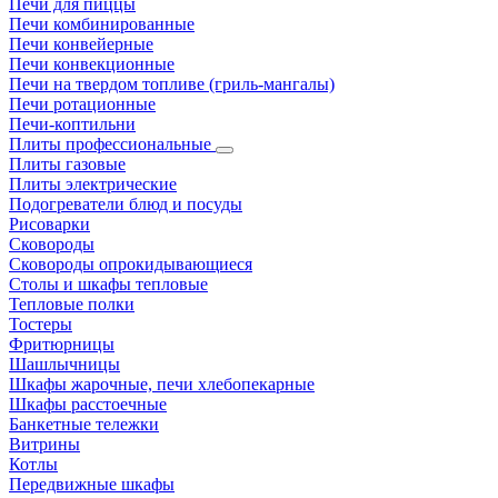
Печи для пиццы
Печи комбинированные
Печи конвейерные
Печи конвекционные
Печи на твердом топливе (гриль-мангалы)
Печи ротационные
Печи-коптильни
Плиты профессиональные
Плиты газовые
Плиты электрические
Подогреватели блюд и посуды
Рисоварки
Сковороды
Сковороды опрокидывающиеся
Столы и шкафы тепловые
Тепловые полки
Тостеры
Фритюрницы
Шашлычницы
Шкафы жарочные, печи хлебопекарные
Шкафы расстоечные
Банкетные тележки
Витрины
Котлы
Передвижные шкафы