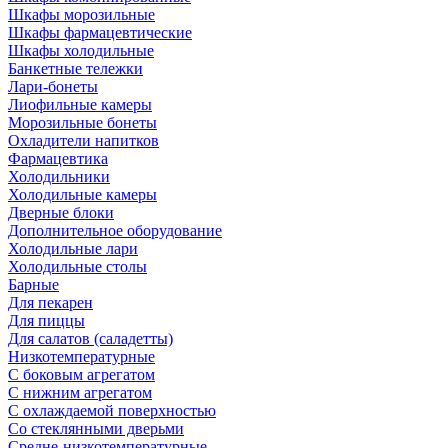
Шкафы морозильные
Шкафы фармацевтические
Шкафы холодильные
Банкетные тележки
Лари-бонеты
Лиофильные камеры
Морозильные бонеты
Охладители напитков
Фармацевтика
Холодильники
Холодильные камеры
Дверные блоки
Дополнительное оборудование
Холодильные лари
Холодильные столы
Барные
Для пекарен
Для пиццы
Для салатов (саладетты)
Низкотемпературные
С боковым агрегатом
С нижним агрегатом
С охлаждаемой поверхностью
Со стеклянными дверьми
Средне-низкотемпературные