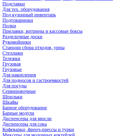
Подставки
Для тех. оборудования
Под кухонный инвентарь
Подтоварники
Полки
Прилавки, витрины и кассовые боксы
Разделочные доски
Рукомойники
Станции сбора отходов, урны
Стеллажи
Тележки
Грузовая
Грузовые
Для накопления
Для подносов и гастроемкостей
Для посуды
Сервировочные
Шпильки
Шкафы
Барное оборудование
Барные модули
Диспенсеры для мюсли
Диспенсеры для сока
Кофеварки, френч-прессы и турки
Миксеры для молочных коктейлей