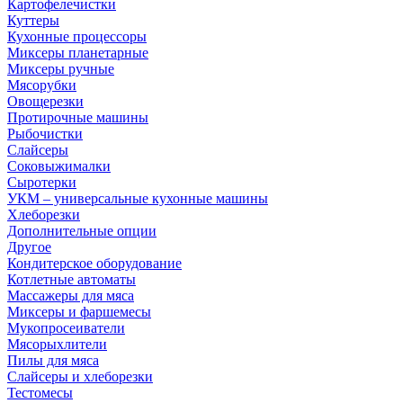
Картофелечистки
Куттеры
Кухонные процессоры
Миксеры планетарные
Миксеры ручные
Мясорубки
Овощерезки
Протирочные машины
Рыбочистки
Слайсеры
Соковыжималки
Сыротерки
УКМ – универсальные кухонные машины
Хлеборезки
Дополнительные опции
Другое
Кондитерское оборудование
Котлетные автоматы
Массажеры для мяса
Миксеры и фаршемесы
Мукопросеиватели
Мясорыхлители
Пилы для мяса
Слайсеры и хлеборезки
Тестомесы