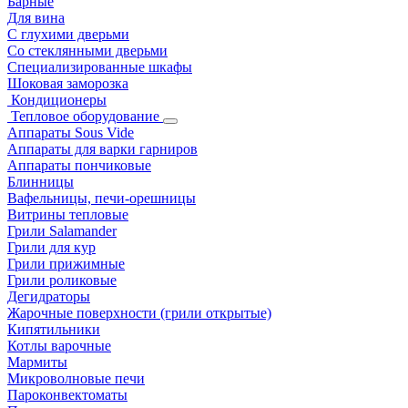
Барные
Для вина
С глухими дверьми
Со стеклянными дверьми
Специализированные шкафы
Шоковая заморозка
Кондиционеры
Тепловое оборудование
Аппараты Sous Vide
Аппараты для варки гарниров
Аппараты пончиковые
Блинницы
Вафельницы, печи-орешницы
Витрины тепловые
Грили Salamander
Грили для кур
Грили прижимные
Грили роликовые
Дегидраторы
Жарочные поверхности (грили открытые)
Кипятильники
Котлы варочные
Мармиты
Микроволновые печи
Пароконвектоматы