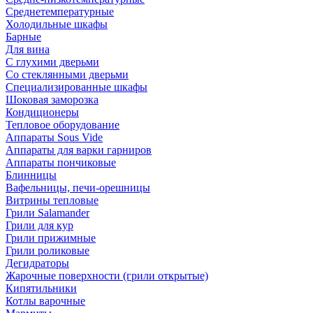
Среднетемпературные
Холодильные шкафы
Барные
Для вина
С глухими дверьми
Со стеклянными дверьми
Специализированные шкафы
Шоковая заморозка
Кондиционеры
Тепловое оборудование
Аппараты Sous Vide
Аппараты для варки гарниров
Аппараты пончиковые
Блинницы
Вафельницы, печи-орешницы
Витрины тепловые
Грили Salamander
Грили для кур
Грили прижимные
Грили роликовые
Дегидраторы
Жарочные поверхности (грили открытые)
Кипятильники
Котлы варочные