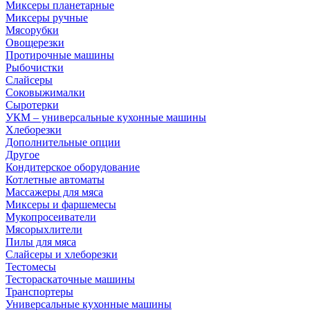
Миксеры планетарные
Миксеры ручные
Мясорубки
Овощерезки
Протирочные машины
Рыбочистки
Слайсеры
Соковыжималки
Сыротерки
УКМ – универсальные кухонные машины
Хлеборезки
Дополнительные опции
Другое
Кондитерское оборудование
Котлетные автоматы
Массажеры для мяса
Миксеры и фаршемесы
Мукопросеиватели
Мясорыхлители
Пилы для мяса
Слайсеры и хлеборезки
Тестомесы
Тестораскаточные машины
Транспортеры
Универсальные кухонные машины