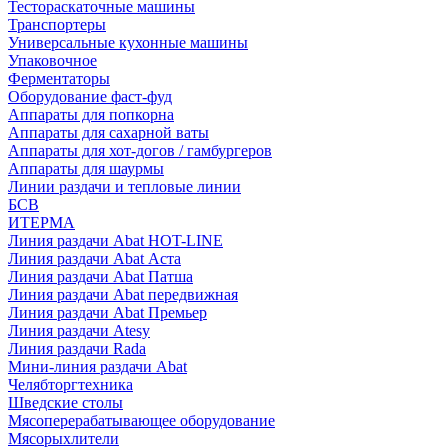
Тестораскаточные машины
Транспортеры
Универсальные кухонные машины
Упаковочное
Ферментаторы
Оборудование фаст-фуд
Аппараты для попкорна
Аппараты для сахарной ваты
Аппараты для хот-догов / гамбургеров
Аппараты для шаурмы
Линии раздачи и тепловые линии
БСВ
ИТЕРМА
Линия раздачи Abat HOT-LINE
Линия раздачи Abat Аста
Линия раздачи Abat Патша
Линия раздачи Abat передвижная
Линия раздачи Abat Премьер
Линия раздачи Atesy
Линия раздачи Rada
Мини-линия раздачи Abat
Челябторгтехника
Шведские столы
Мясоперерабатывающее оборудование
Мясорыхлители