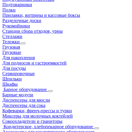
Подтоварники
Полки
Прилавки, витрины и кассовые боксы
Разделочные доски
Рукомойники
Станции сбора отходов, урны
Стеллажи
Тележки
Грузовая
Грузовые
Для накопления
Для подносов и гастроемкостей
Для посуды
Сервировочные
Шпильки
Шкафы
Барное оборудование
Барные модули
Диспенсеры для мюсли
Диспенсеры для сока
Кофеварки, френч-прессы и турки
Миксеры для молочных коктейлей
Сокоохладители и граниторы
Кондитерское, хлебопекарное оборудование
Аксессуары для кондитерского оборудования