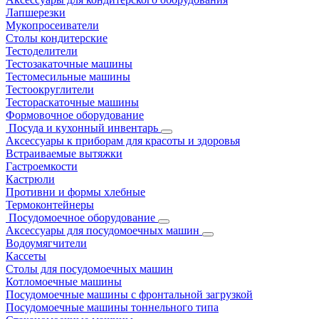
Лапшерезки
Мукопросеиватели
Столы кондитерские
Тестоделители
Тестозакаточные машины
Тестомесильные машины
Тестоокруглители
Тестораскаточные машины
Формовочное оборудование
Посуда и кухонный инвентарь
Аксессуары к приборам для красоты и здоровья
Встраиваемые вытяжки
Гастроемкости
Кастрюли
Противни и формы хлебные
Термоконтейнеры
Посудомоечное оборудование
Аксессуары для посудомоечных машин
Водоумягчители
Кассеты
Столы для посудомоечных машин
Котломоечные машины
Посудомоечные машины с фронтальной загрузкой
Посудомоечные машины тоннельного типа