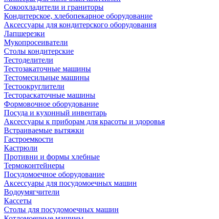
Сокоохладители и граниторы
Кондитерское, хлебопекарное оборудование
Аксессуары для кондитерского оборудования
Лапшерезки
Мукопросеиватели
Столы кондитерские
Тестоделители
Тестозакаточные машины
Тестомесильные машины
Тестоокруглители
Тестораскаточные машины
Формовочное оборудование
Посуда и кухонный инвентарь
Аксессуары к приборам для красоты и здоровья
Встраиваемые вытяжки
Гастроемкости
Кастрюли
Противни и формы хлебные
Термоконтейнеры
Посудомоечное оборудование
Аксессуары для посудомоечных машин
Водоумягчители
Кассеты
Столы для посудомоечных машин
Котломоечные машины