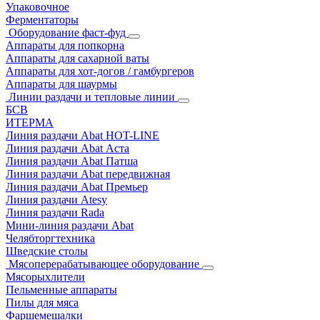
Упаковочное
Ферментаторы
Оборудование фаст-фуд
Аппараты для попкорна
Аппараты для сахарной ваты
Аппараты для хот-догов / гамбургеров
Аппараты для шаурмы
Линии раздачи и тепловые линии
БСВ
ИТЕРМА
Линия раздачи Abat HOT-LINE
Линия раздачи Abat Аста
Линия раздачи Abat Патша
Линия раздачи Abat передвижная
Линия раздачи Abat Премьер
Линия раздачи Atesy
Линия раздачи Rada
Мини-линия раздачи Abat
Челябторгтехника
Шведские столы
Мясоперерабатывающее оборудование
Мясорыхлители
Пельменные аппараты
Пилы для мяса
Фаршемешалки