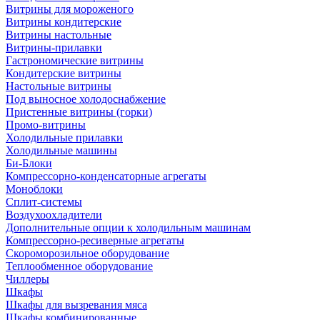
Витрины для мороженого
Витрины кондитерские
Витрины настольные
Витрины-прилавки
Гастрономические витрины
Кондитерские витрины
Настольные витрины
Под выносное холодоснабжение
Пристенные витрины (горки)
Промо-витрины
Холодильные прилавки
Холодильные машины
Би-Блоки
Компрессорно-конденсаторные агрегаты
Моноблоки
Сплит-системы
Воздухоохладители
Дополнительные опции к холодильным машинам
Компрессорно-ресиверные агрегаты
Скороморозильное оборудование
Теплообменное оборудование
Чиллеры
Шкафы
Шкафы для вызревания мяса
Шкафы комбинированные