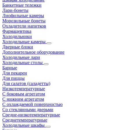
Банкетные тележки
Лари-бонеты
Лиофильные камеры
Морозильные бонеты
Охладители напитков
Фармацевтика
Холодильники
Холодильные камеры
Дверные блоки
Дополнительное оборудование
Холодильные лари
Холодильные столы
Барные
Для пекарен
Для пиццы
Для салатов (саладетты)
Низкотемпературные
С боковым агрегатом
С нижним агрегатом
С охлаждаемой поверхностью
Со стеклянными дверьми
Средне-низкотемпературные
Среднетемпературные
Холодильные шкафы