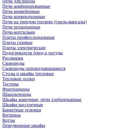
Печи для пиццы
Печи комбинированные
Печи конвейерные
Печи конвекционные
Печи на твердом топливе (гриль-мангалы)
Печи ротационные
Печи-коптильни
Плиты профессиональные
Плиты газовые
Плиты электрические
Подогреватели блюд и посуды
Рисоварки
Сковороды
Сковороды опрокидывающиеся
Столы и шкафы тепловые
Тепловые полки
Тостеры
Фритюрницы
Шашлычницы
Шкафы жарочные, печи хлебопекарные
Шкафы расстоечные
Банкетные тележки
Витрины
Котлы
Передвижные шкафы