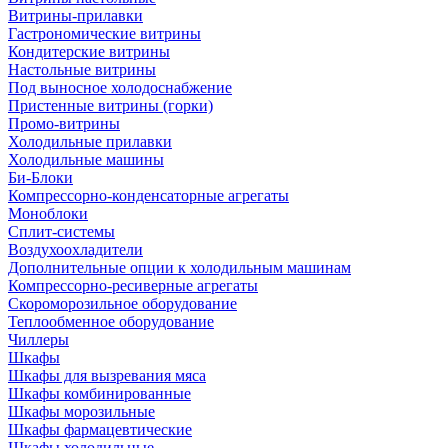
Витрины-прилавки
Гастрономические витрины
Кондитерские витрины
Настольные витрины
Под выносное холодоснабжение
Пристенные витрины (горки)
Промо-витрины
Холодильные прилавки
Холодильные машины
Би-Блоки
Компрессорно-конденсаторные агрегаты
Моноблоки
Сплит-системы
Воздухоохладители
Дополнительные опции к холодильным машинам
Компрессорно-ресиверные агрегаты
Скороморозильное оборудование
Теплообменное оборудование
Чиллеры
Шкафы
Шкафы для вызревания мяса
Шкафы комбинированные
Шкафы морозильные
Шкафы фармацевтические
Шкафы холодильные