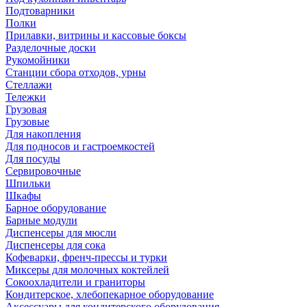
Подтоварники
Полки
Прилавки, витрины и кассовые боксы
Разделочные доски
Рукомойники
Станции сбора отходов, урны
Стеллажи
Тележки
Грузовая
Грузовые
Для накопления
Для подносов и гастроемкостей
Для посуды
Сервировочные
Шпильки
Шкафы
Барное оборудование
Барные модули
Диспенсеры для мюсли
Диспенсеры для сока
Кофеварки, френч-прессы и турки
Миксеры для молочных коктейлей
Сокоохладители и граниторы
Кондитерское, хлебопекарное оборудование
Аксессуары для кондитерского оборудования