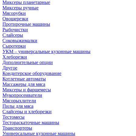
Миксеры планетарные
Миксеры ручные
Мясорубки
Овощерезки
Протирочные машины
Рыбочистки
Слайсеры
Соковыжималки
Сыротерки
УКМ – универсальные кухонные машины
Хлеборезки
Дополнительные опции
Другое
Кондитерское оборудование
Котлетные автоматы
Массажеры для мяса
Миксеры и фаршемесы
Мукопросеиватели
Мясорыхлители
Пилы для мяса
Слайсеры и хлеборезки
Тестомесы
Тестораскаточные машины
Транспортеры
Универсальные кухонные машины