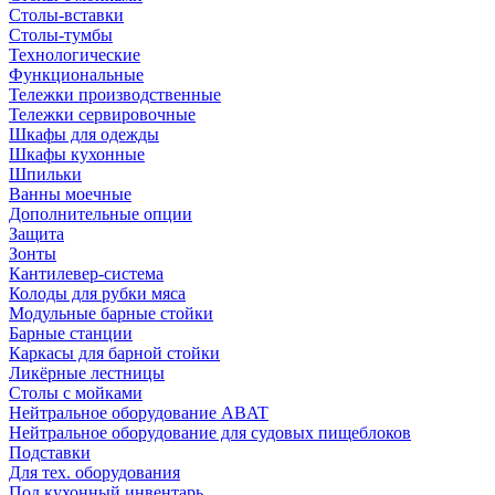
Столы-вставки
Столы-тумбы
Технологические
Функциональные
Тележки производственные
Тележки сервировочные
Шкафы для одежды
Шкафы кухонные
Шпильки
Ванны моечные
Дополнительные опции
Защита
Зонты
Кантилевер-система
Колоды для рубки мяса
Модульные барные стойки
Барные станции
Каркасы для барной стойки
Ликёрные лестницы
Столы с мойками
Нейтральное оборудование ABAT
Нейтральное оборудование для судовых пищеблоков
Подставки
Для тех. оборудования
Под кухонный инвентарь