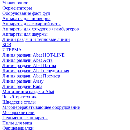
Упаковочное
Ферментаторы
Оборудование фаст-фуд
Аппараты для попкорна
Аппараты для сахарной ваты
Аппараты для хот-догов / гамбургеров
Аппараты для шаурмы
Линии раздачи и тепловые линии
БСВ
ИТЕРМА
Линия раздачи Abat HOT-LINE
Линия раздачи Abat Аста
Линия раздачи Abat Патша
Линия раздачи Abat передвижная
Линия раздачи Abat Премьер
Линия раздачи Atesy
Линия раздачи Rada
Мини-линия раздачи Abat
Челябторгтехника
Шведские столы
Мясоперерабатывающее оборудование
Мясорыхлители
Пельменные аппараты
Пилы для мяса
Фаршемешалки