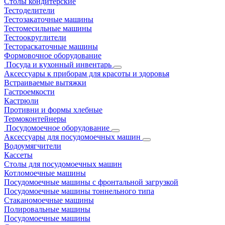
Столы кондитерские
Тестоделители
Тестозакаточные машины
Тестомесильные машины
Тестоокруглители
Тестораскаточные машины
Формовочное оборудование
Посуда и кухонный инвентарь
Аксессуары к приборам для красоты и здоровья
Встраиваемые вытяжки
Гастроемкости
Кастрюли
Противни и формы хлебные
Термоконтейнеры
Посудомоечное оборудование
Аксессуары для посудомоечных машин
Водоумягчители
Кассеты
Столы для посудомоечных машин
Котломоечные машины
Посудомоечные машины с фронтальной загрузкой
Посудомоечные машины тоннельного типа
Стаканомоечные машины
Полировальные машины
Посудомоечные машины