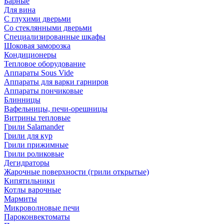
Барные
Для вина
С глухими дверьми
Со стеклянными дверьми
Специализированные шкафы
Шоковая заморозка
Кондиционеры
Тепловое оборудование
Аппараты Sous Vide
Аппараты для варки гарниров
Аппараты пончиковые
Блинницы
Вафельницы, печи-орешницы
Витрины тепловые
Грили Salamander
Грили для кур
Грили прижимные
Грили роликовые
Дегидраторы
Жарочные поверхности (грили открытые)
Кипятильники
Котлы варочные
Мармиты
Микроволновые печи
Пароконвектоматы