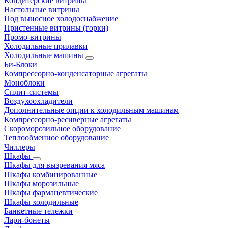
Кондитерские витрины
Настольные витрины
Под выносное холодоснабжение
Пристенные витрины (горки)
Промо-витрины
Холодильные прилавки
Холодильные машины
Би-Блоки
Компрессорно-конденсаторные агрегаты
Моноблоки
Сплит-системы
Воздухоохладители
Дополнительные опции к холодильным машинам
Компрессорно-ресиверные агрегаты
Скороморозильное оборудование
Теплообменное оборудование
Чиллеры
Шкафы
Шкафы для вызревания мяса
Шкафы комбинированные
Шкафы морозильные
Шкафы фармацевтические
Шкафы холодильные
Банкетные тележки
Лари-бонеты