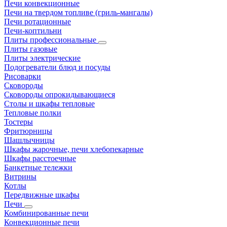
Печи конвекционные
Печи на твердом топливе (гриль-мангалы)
Печи ротационные
Печи-коптильни
Плиты профессиональные
Плиты газовые
Плиты электрические
Подогреватели блюд и посуды
Рисоварки
Сковороды
Сковороды опрокидывающиеся
Столы и шкафы тепловые
Тепловые полки
Тостеры
Фритюрницы
Шашлычницы
Шкафы жарочные, печи хлебопекарные
Шкафы расстоечные
Банкетные тележки
Витрины
Котлы
Передвижные шкафы
Печи
Комбинированные печи
Конвекционные печи