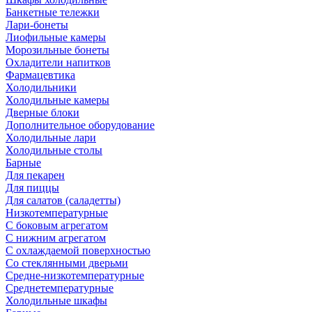
Банкетные тележки
Лари-бонеты
Лиофильные камеры
Морозильные бонеты
Охладители напитков
Фармацевтика
Холодильники
Холодильные камеры
Дверные блоки
Дополнительное оборудование
Холодильные лари
Холодильные столы
Барные
Для пекарен
Для пиццы
Для салатов (саладетты)
Низкотемпературные
С боковым агрегатом
С нижним агрегатом
С охлаждаемой поверхностью
Со стеклянными дверьми
Средне-низкотемпературные
Среднетемпературные
Холодильные шкафы