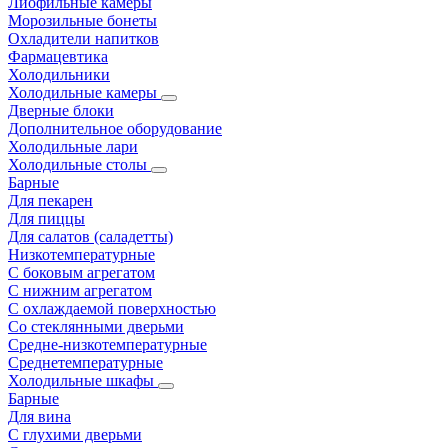
Лиофильные камеры
Морозильные бонеты
Охладители напитков
Фармацевтика
Холодильники
Холодильные камеры
Дверные блоки
Дополнительное оборудование
Холодильные лари
Холодильные столы
Барные
Для пекарен
Для пиццы
Для салатов (саладетты)
Низкотемпературные
С боковым агрегатом
С нижним агрегатом
С охлаждаемой поверхностью
Со стеклянными дверьми
Средне-низкотемпературные
Среднетемпературные
Холодильные шкафы
Барные
Для вина
С глухими дверьми