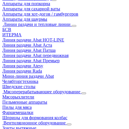
Аппараты для попкорна
Аппараты для сахарной ваты
Аппараты для хот-догов / гамбургеров
Аппараты для шаурмы
Линии раздачи и тепловые линии
БСВ
ИТЕРМА
Линия раздачи Abat HOT-LINE
Линия раздачи Abat Аста
Линия раздачи Abat Патша
Линия раздачи Abat передвижная
Линия раздачи Abat Премьер
Линия раздачи Atesy
Линия раздачи Rada
Мини-линия раздачи Abat
Челябторгтехника
Шведские столы
Мясоперерабатывающее оборудование
Мясорыхлители
Пельменные аппараты
Пилы для мяса
Фаршемешалки
Шприцы для формования колбас
Вентиляционное оборудование
Зонты вытяжные