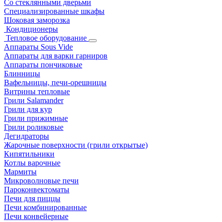
Со стеклянными дверьми
Специализированные шкафы
Шоковая заморозка
Кондиционеры
Тепловое оборудование
Аппараты Sous Vide
Аппараты для варки гарниров
Аппараты пончиковые
Блинницы
Вафельницы, печи-орешницы
Витрины тепловые
Грили Salamander
Грили для кур
Грили прижимные
Грили роликовые
Дегидраторы
Жарочные поверхности (грили открытые)
Кипятильники
Котлы варочные
Мармиты
Микроволновые печи
Пароконвектоматы
Печи для пиццы
Печи комбинированные
Печи конвейерные