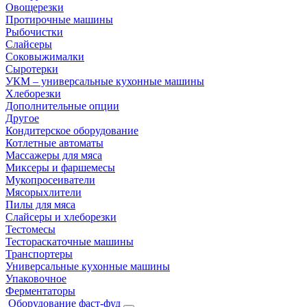
Овощерезки
Протирочные машины
Рыбочистки
Слайсеры
Соковыжималки
Сыротерки
УКМ – универсальные кухонные машины
Хлеборезки
Дополнительные опции
Другое
Кондитерское оборудование
Котлетные автоматы
Массажеры для мяса
Миксеры и фаршемесы
Мукопросеиватели
Мясорыхлители
Пилы для мяса
Слайсеры и хлеборезки
Тестомесы
Тестораскаточные машины
Транспортеры
Универсальные кухонные машины
Упаковочное
Ферментаторы
Оборудование фаст-фуд