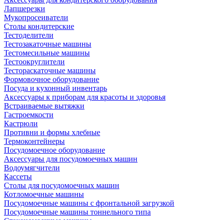
Лапшерезки
Мукопросеиватели
Столы кондитерские
Тестоделители
Тестозакаточные машины
Тестомесильные машины
Тестоокруглители
Тестораскаточные машины
Формовочное оборудование
Посуда и кухонный инвентарь
Аксессуары к приборам для красоты и здоровья
Встраиваемые вытяжки
Гастроемкости
Кастрюли
Противни и формы хлебные
Термоконтейнеры
Посудомоечное оборудование
Аксессуары для посудомоечных машин
Водоумягчители
Кассеты
Столы для посудомоечных машин
Котломоечные машины
Посудомоечные машины с фронтальной загрузкой
Посудомоечные машины тоннельного типа