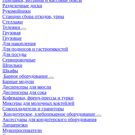
Прилавки, витрины и кассовые боксы
Разделочные доски
Рукомойники
Станции сбора отходов, урны
Стеллажи
Тележки
Грузовая
Грузовые
Для накопления
Для подносов и гастроемкостей
Для посуды
Сервировочные
Шпильки
Шкафы
Барное оборудование
Барные модули
Диспенсеры для мюсли
Диспенсеры для сока
Кофеварки, френч-прессы и турки
Миксеры для молочных коктейлей
Сокоохладители и граниторы
Кондитерское, хлебопекарное оборудование
Аксессуары для кондитерского оборудования
Лапшерезки
Мукопросеиватели