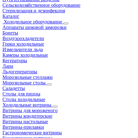
Сельскохозяйственное оборудование
Стерилизация и дезинфекция
Каталог
Холодильное оборудование
Аппараты шоковой заморозки
Бонеты
Воздухоохладители
Горки холодильные
Измельчители льда
Камеры холодильные
Кегераторы
Лари
Льдогенераторы
Морозильные стеллажи
Морозильные столы
Саладетты
Столы для пиццы
Столы холодильные
Холодильные витрины
Витрины для мороженого
Витрины кондитерские
Витрины настольные
Витрины-прилавки
Гастрономические витрины