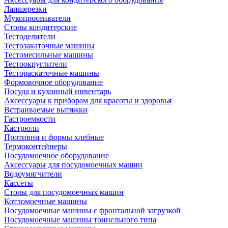
Лапшерезки
Мукопросеиватели
Столы кондитерские
Тестоделители
Тестозакаточные машины
Тестомесильные машины
Тестоокруглители
Тестораскаточные машины
Формовочное оборудование
Посуда и кухонный инвентарь
Аксессуары к приборам для красоты и здоровья
Встраиваемые вытяжки
Гастроемкости
Кастрюли
Противни и формы хлебные
Термоконтейнеры
Посудомоечное оборудование
Аксессуары для посудомоечных машин
Водоумягчители
Кассеты
Столы для посудомоечных машин
Котломоечные машины
Посудомоечные машины с фронтальной загрузкой
Посудомоечные машины тоннельного типа