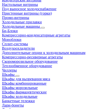
Кондитерские витрины
Настольные витрины
Под выносное холодоснабжение
Пристенные витрины (горки)
Промо-витрины
Холодильные прилавки
Холодильные машины
Би-Блоки
Компрессорно-конденсаторные агрегаты
Моноблоки
Сплит-системы
Воздухоохладители
Дополнительные опции к холодильным машинам
Компрессорно-ресиверные агрегаты
Скороморозильное оборудование
Теплообменное оборудование
Чиллеры
Шкафы
Шкафы для вызревания мяса
Шкафы комбинированные
Шкафы морозильные
Шкафы фармацевтические
Шкафы холодильные
Банкетные тележки
Лари-бонеты