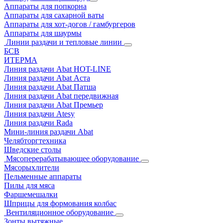
Аппараты для попкорна
Аппараты для сахарной ваты
Аппараты для хот-догов / гамбургеров
Аппараты для шаурмы
Линии раздачи и тепловые линии
БСВ
ИТЕРМА
Линия раздачи Abat HOT-LINE
Линия раздачи Abat Аста
Линия раздачи Abat Патша
Линия раздачи Abat передвижная
Линия раздачи Abat Премьер
Линия раздачи Atesy
Линия раздачи Rada
Мини-линия раздачи Abat
Челябторгтехника
Шведские столы
Мясоперерабатывающее оборудование
Мясорыхлители
Пельменные аппараты
Пилы для мяса
Фаршемешалки
Шприцы для формования колбас
Вентиляционное оборудование
Зонты вытяжные