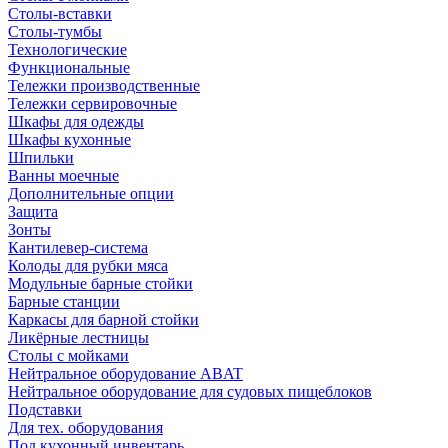
Столы-вставки
Столы-тумбы
Технологические
Функциональные
Тележки производственные
Тележки сервировочные
Шкафы для одежды
Шкафы кухонные
Шпильки
Ванны моечные
Дополнительные опции
Защита
Зонты
Кантилевер-система
Колоды для рубки мяса
Модульные барные стойки
Барные станции
Каркасы для барной стойки
Ликёрные лестницы
Столы с мойками
Нейтральное оборудование ABAT
Нейтральное оборудование для судовых пищеблоков
Подставки
Для тех. оборудования
Под кухонный инвентарь