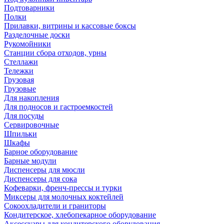
Подтоварники
Полки
Прилавки, витрины и кассовые боксы
Разделочные доски
Рукомойники
Станции сбора отходов, урны
Стеллажи
Тележки
Грузовая
Грузовые
Для накопления
Для подносов и гастроемкостей
Для посуды
Сервировочные
Шпильки
Шкафы
Барное оборудование
Барные модули
Диспенсеры для мюсли
Диспенсеры для сока
Кофеварки, френч-прессы и турки
Миксеры для молочных коктейлей
Сокоохладители и граниторы
Кондитерское, хлебопекарное оборудование
Аксессуары для кондитерского оборудования