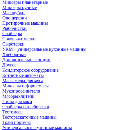
Миксеры планетарные
Миксеры ручные
Мясорубки
Овощерезки
Протирочные машины
Рыбочистки
Слайсеры
Соковыжималки
Сыротерки
УКМ – универсальные кухонные машины
Хлеборезки
Дополнительные опции
Другое
Кондитерское оборудование
Котлетные автоматы
Массажеры для мяса
Миксеры и фаршемесы
Мукопросеиватели
Мясорыхлители
Пилы для мяса
Слайсеры и хлеборезки
Тестомесы
Тестораскаточные машины
Транспортеры
Универсальные кухонные машины