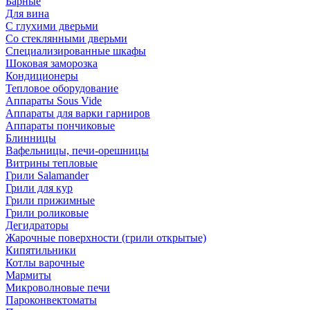
Барные
Для вина
С глухими дверьми
Со стеклянными дверьми
Специализированные шкафы
Шоковая заморозка
Кондиционеры
Тепловое оборудование
Аппараты Sous Vide
Аппараты для варки гарниров
Аппараты пончиковые
Блинницы
Вафельницы, печи-орешницы
Витрины тепловые
Грили Salamander
Грили для кур
Грили прижимные
Грили роликовые
Дегидраторы
Жарочные поверхности (грили открытые)
Кипятильники
Котлы варочные
Мармиты
Микроволновые печи
Пароконвектоматы