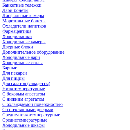
Банкетные тележки
Лари-бонеты
Лиофильные камеры
Морозильные бонеты
Охладители напитков
Фармацевтика
Холодильники
Холодильные камеры
Дверные блоки
Дополнительное оборудование
Холодильные лари
Холодильные столы
Барные
Для пекарен
Для пиццы
Для салатов (саладетты)
Низкотемпературные
С боковым агрегатом
С нижним агрегатом
С охлаждаемой поверхностью
Со стеклянными дверьми
Средне-низкотемпературные
Среднетемпературные
Холодильные шкафы