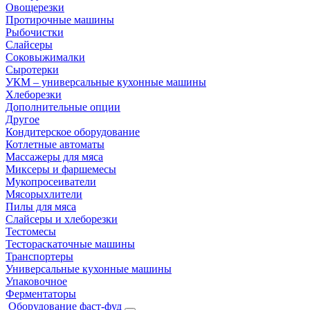
Овощерезки
Протирочные машины
Рыбочистки
Слайсеры
Соковыжималки
Сыротерки
УКМ – универсальные кухонные машины
Хлеборезки
Дополнительные опции
Другое
Кондитерское оборудование
Котлетные автоматы
Массажеры для мяса
Миксеры и фаршемесы
Мукопросеиватели
Мясорыхлители
Пилы для мяса
Слайсеры и хлеборезки
Тестомесы
Тестораскаточные машины
Транспортеры
Универсальные кухонные машины
Упаковочное
Ферментаторы
Оборудование фаст-фуд