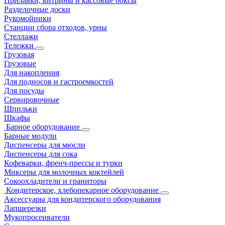
Прилавки, витрины и кассовые боксы
Разделочные доски
Рукомойники
Станции сбора отходов, урны
Стеллажи
Тележки
Грузовая
Грузовые
Для накопления
Для подносов и гастроемкостей
Для посуды
Сервировочные
Шпильки
Шкафы
Барное оборудование
Барные модули
Диспенсеры для мюсли
Диспенсеры для сока
Кофеварки, френч-прессы и турки
Миксеры для молочных коктейлей
Сокоохладители и граниторы
Кондитерское, хлебопекарное оборудование
Аксессуары для кондитерского оборудования
Лапшерезки
Мукопросеиватели