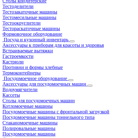
Столы кондитерские
Тестоделители
Тестозакаточные машины
Тестомесильные машины
Тестоокруглители
Тестораскаточные машины
Формовочное оборудование
Посуда и кухонный инвентарь
Аксессуары к приборам для красоты и здоровья
Встраиваемые вытяжки
Гастроемкости
Кастрюли
Противни и формы хлебные
Термоконтейнеры
Посудомоечное оборудование
Аксессуары для посудомоечных машин
Водоумягчители
Кассеты
Столы для посудомоечных машин
Котломоечные машины
Посудомоечные машины с фронтальной загрузкой
Посудомоечные машины тоннельного типа
Стаканомоечные машины
Полировальные машины
Посудомоечные машины