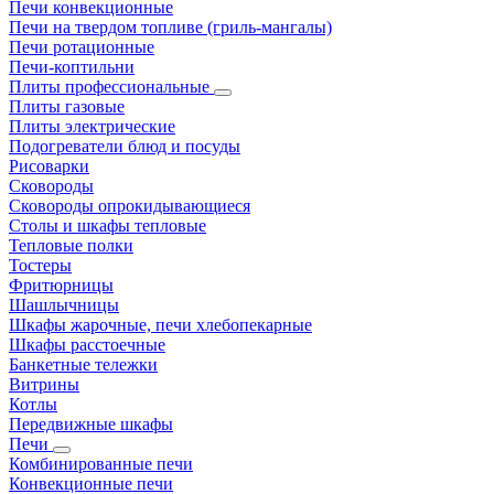
Печи конвекционные
Печи на твердом топливе (гриль-мангалы)
Печи ротационные
Печи-коптильни
Плиты профессиональные
Плиты газовые
Плиты электрические
Подогреватели блюд и посуды
Рисоварки
Сковороды
Сковороды опрокидывающиеся
Столы и шкафы тепловые
Тепловые полки
Тостеры
Фритюрницы
Шашлычницы
Шкафы жарочные, печи хлебопекарные
Шкафы расстоечные
Банкетные тележки
Витрины
Котлы
Передвижные шкафы
Печи
Комбинированные печи
Конвекционные печи