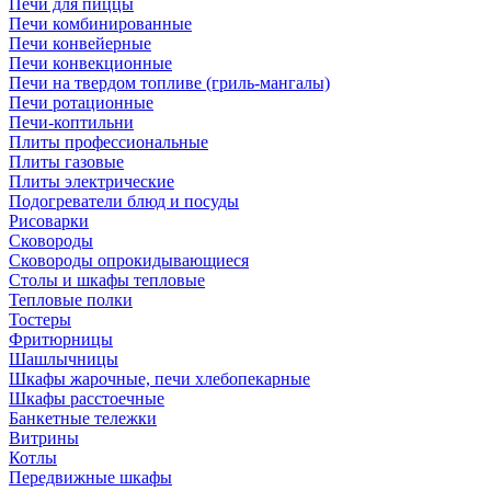
Печи для пиццы
Печи комбинированные
Печи конвейерные
Печи конвекционные
Печи на твердом топливе (гриль-мангалы)
Печи ротационные
Печи-коптильни
Плиты профессиональные
Плиты газовые
Плиты электрические
Подогреватели блюд и посуды
Рисоварки
Сковороды
Сковороды опрокидывающиеся
Столы и шкафы тепловые
Тепловые полки
Тостеры
Фритюрницы
Шашлычницы
Шкафы жарочные, печи хлебопекарные
Шкафы расстоечные
Банкетные тележки
Витрины
Котлы
Передвижные шкафы