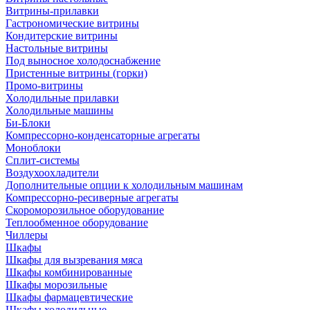
Витрины-прилавки
Гастрономические витрины
Кондитерские витрины
Настольные витрины
Под выносное холодоснабжение
Пристенные витрины (горки)
Промо-витрины
Холодильные прилавки
Холодильные машины
Би-Блоки
Компрессорно-конденсаторные агрегаты
Моноблоки
Сплит-системы
Воздухоохладители
Дополнительные опции к холодильным машинам
Компрессорно-ресиверные агрегаты
Скороморозильное оборудование
Теплообменное оборудование
Чиллеры
Шкафы
Шкафы для вызревания мяса
Шкафы комбинированные
Шкафы морозильные
Шкафы фармацевтические
Шкафы холодильные