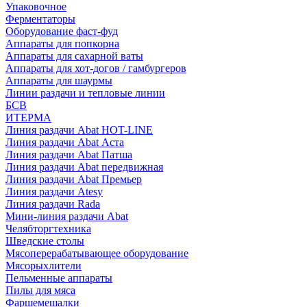
Упаковочное
Ферментаторы
Оборудование фаст-фуд
Аппараты для попкорна
Аппараты для сахарной ваты
Аппараты для хот-догов / гамбургеров
Аппараты для шаурмы
Линии раздачи и тепловые линии
БСВ
ИТЕРМА
Линия раздачи Abat HOT-LINE
Линия раздачи Abat Аста
Линия раздачи Abat Патша
Линия раздачи Abat передвижная
Линия раздачи Abat Премьер
Линия раздачи Atesy
Линия раздачи Rada
Мини-линия раздачи Abat
Челябторгтехника
Шведские столы
Мясоперерабатывающее оборудование
Мясорыхлители
Пельменные аппараты
Пилы для мяса
Фаршемешалки