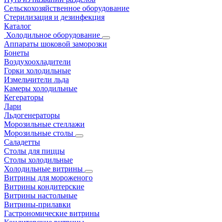
Сельскохозяйственное оборудование
Стерилизация и дезинфекция
Каталог
Холодильное оборудование
Аппараты шоковой заморозки
Бонеты
Воздухоохладители
Горки холодильные
Измельчители льда
Камеры холодильные
Кегераторы
Лари
Льдогенераторы
Морозильные стеллажи
Морозильные столы
Саладетты
Столы для пиццы
Столы холодильные
Холодильные витрины
Витрины для мороженого
Витрины кондитерские
Витрины настольные
Витрины-прилавки
Гастрономические витрины