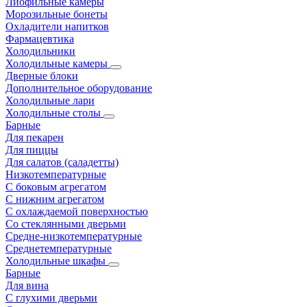
Лиофильные камеры
Морозильные бонеты
Охладители напитков
Фармацевтика
Холодильники
Холодильные камеры
Дверные блоки
Дополнительное оборудование
Холодильные лари
Холодильные столы
Барные
Для пекарен
Для пиццы
Для салатов (саладетты)
Низкотемпературные
С боковым агрегатом
С нижним агрегатом
С охлаждаемой поверхностью
Со стеклянными дверьми
Средне-низкотемпературные
Среднетемпературные
Холодильные шкафы
Барные
Для вина
С глухими дверьми