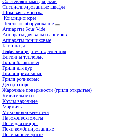
Со стеклянными дверьми
Специализированные шкафы
Шоковая заморозка
Кондиционеры
Тепловое оборудование
Аппараты Sous Vide
Аппараты для варки гарниров
Аппараты пончиковые
Блинницы
Вафельницы, печи-орешницы
Витрины тепловые
Грили Salamander
Грили для кур
Грили прижимные
Грили роликовые
Дегидраторы
Жарочные поверхности (грили открытые)
Кипятильники
Котлы варочные
Мармиты
Микроволновые печи
Пароконвектоматы
Печи для пиццы
Печи комбинированные
Печи конвейерные