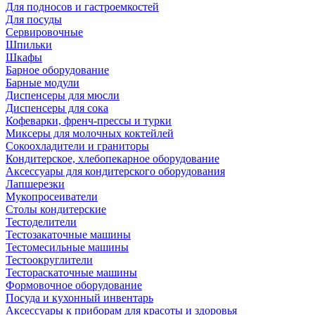
Для подносов и гастроемкостей
Для посуды
Сервировочные
Шпильки
Шкафы
Барное оборудование
Барные модули
Диспенсеры для мюсли
Диспенсеры для сока
Кофеварки, френч-прессы и турки
Миксеры для молочных коктейлей
Сокоохладители и граниторы
Кондитерское, хлебопекарное оборудование
Аксессуары для кондитерского оборудования
Лапшерезки
Мукопросеиватели
Столы кондитерские
Тестоделители
Тестозакаточные машины
Тестомесильные машины
Тестоокруглители
Тестораскаточные машины
Формовочное оборудование
Посуда и кухонный инвентарь
Аксессуары к приборам для красоты и здоровья