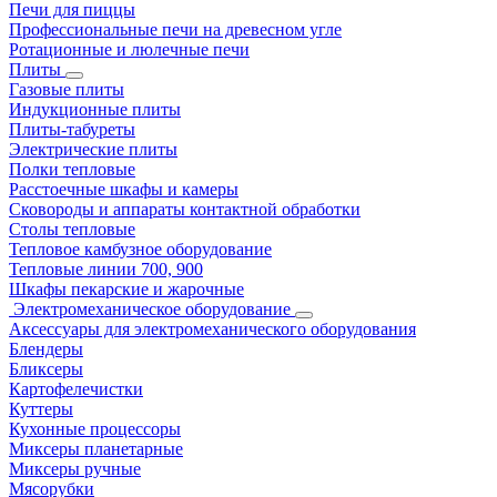
Печи для пиццы
Профессиональные печи на древесном угле
Ротационные и люлечные печи
Плиты
Газовые плиты
Индукционные плиты
Плиты-табуреты
Электрические плиты
Полки тепловые
Расстоечные шкафы и камеры
Сковороды и аппараты контактной обработки
Столы тепловые
Тепловое камбузное оборудование
Тепловые линии 700, 900
Шкафы пекарские и жарочные
Электромеханическое оборудование
Аксессуары для электромеханического оборудования
Блендеры
Бликсеры
Картофелечистки
Куттеры
Кухонные процессоры
Миксеры планетарные
Миксеры ручные
Мясорубки