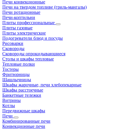
Печи конвекционные
Печи на твердом топливе (гриль-мангалы)
Печи ротационные
Печи-коптильни
Плиты профессиональные
Плиты газовые
Плиты электрические
Подогреватели блюд и посуды
Рисоварки
Сковороды
Сковороды опрокидывающиеся
Столы и шкафы тепловые
Тепловые полки
Тостеры
Фритюрницы
Шашлычницы
Шкафы жарочные, печи хлебопекарные
Шкафы расстоечные
Банкетные тележки
Витрины
Котлы
Передвижные шкафы
Печи
Комбинированные печи
Конвекционные печи