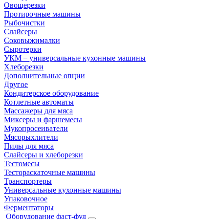
Овощерезки
Протирочные машины
Рыбочистки
Слайсеры
Соковыжималки
Сыротерки
УКМ – универсальные кухонные машины
Хлеборезки
Дополнительные опции
Другое
Кондитерское оборудование
Котлетные автоматы
Массажеры для мяса
Миксеры и фаршемесы
Мукопросеиватели
Мясорыхлители
Пилы для мяса
Слайсеры и хлеборезки
Тестомесы
Тестораскаточные машины
Транспортеры
Универсальные кухонные машины
Упаковочное
Ферментаторы
Оборудование фаст-фуд