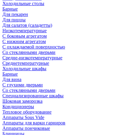
Холодильные столы
Барные
Для пекарен
Для пиццы
Для салатов (саладетты)
Низкотемпературные
С боковым агрегатом
С нижним агрегатом
С охлаждаемой поверхностью
Со стеклянными дверьми
Средне-низкотемпературные
Среднетемпературные
Холодильные шкафы
Барные
Для вина
С глухими дверьми
Со стеклянными дверьми
Специализированные шкафы
Шоковая заморозка
Кондиционеры
Тепловое оборудование
Аппараты Sous Vide
Аппараты для варки гарниров
Аппараты пончиковые
Блинницы