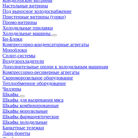
Кондитерские витрины
Настольные витрины
Под выносное холодоснабжение
Пристенные витрины (горки)
Промо-витрины
Холодильные прилавки
Холодильные машины
Би-Блоки
Компрессорно-конденсаторные агрегаты
Моноблоки
Сплит-системы
Воздухоохладители
Дополнительные опции к холодильным машинам
Компрессорно-ресиверные агрегаты
Скороморозильное оборудование
Теплообменное оборудование
Чиллеры
Шкафы
Шкафы для вызревания мяса
Шкафы комбинированные
Шкафы морозильные
Шкафы фармацевтические
Шкафы холодильные
Банкетные тележки
Лари-бонеты