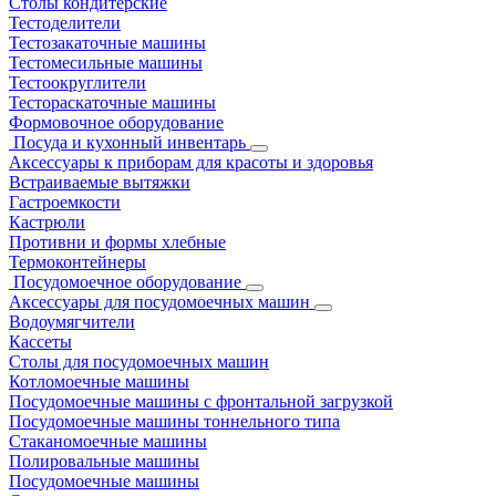
Столы кондитерские
Тестоделители
Тестозакаточные машины
Тестомесильные машины
Тестоокруглители
Тестораскаточные машины
Формовочное оборудование
Посуда и кухонный инвентарь
Аксессуары к приборам для красоты и здоровья
Встраиваемые вытяжки
Гастроемкости
Кастрюли
Противни и формы хлебные
Термоконтейнеры
Посудомоечное оборудование
Аксессуары для посудомоечных машин
Водоумягчители
Кассеты
Столы для посудомоечных машин
Котломоечные машины
Посудомоечные машины с фронтальной загрузкой
Посудомоечные машины тоннельного типа
Стаканомоечные машины
Полировальные машины
Посудомоечные машины