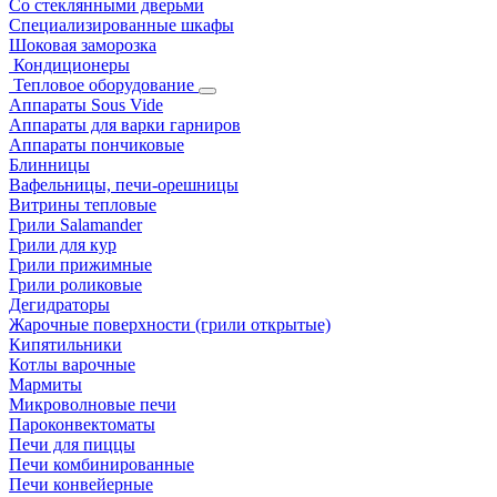
Со стеклянными дверьми
Специализированные шкафы
Шоковая заморозка
Кондиционеры
Тепловое оборудование
Аппараты Sous Vide
Аппараты для варки гарниров
Аппараты пончиковые
Блинницы
Вафельницы, печи-орешницы
Витрины тепловые
Грили Salamander
Грили для кур
Грили прижимные
Грили роликовые
Дегидраторы
Жарочные поверхности (грили открытые)
Кипятильники
Котлы варочные
Мармиты
Микроволновые печи
Пароконвектоматы
Печи для пиццы
Печи комбинированные
Печи конвейерные