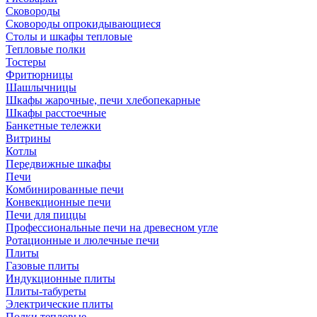
Сковороды
Сковороды опрокидывающиеся
Столы и шкафы тепловые
Тепловые полки
Тостеры
Фритюрницы
Шашлычницы
Шкафы жарочные, печи хлебопекарные
Шкафы расстоечные
Банкетные тележки
Витрины
Котлы
Передвижные шкафы
Печи
Комбинированные печи
Конвекционные печи
Печи для пиццы
Профессиональные печи на древесном угле
Ротационные и люлечные печи
Плиты
Газовые плиты
Индукционные плиты
Плиты-табуреты
Электрические плиты
Полки тепловые