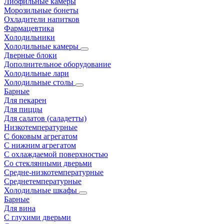
Лиофильные камеры
Морозильные бонеты
Охладители напитков
Фармацевтика
Холодильники
Холодильные камеры
Дверные блоки
Дополнительное оборудование
Холодильные лари
Холодильные столы
Барные
Для пекарен
Для пиццы
Для салатов (саладетты)
Низкотемпературные
С боковым агрегатом
С нижним агрегатом
С охлаждаемой поверхностью
Со стеклянными дверьми
Средне-низкотемпературные
Среднетемпературные
Холодильные шкафы
Барные
Для вина
С глухими дверьми