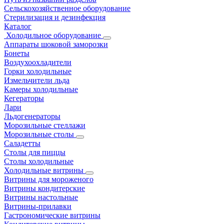
Сельскохозяйственное оборудование
Стерилизация и дезинфекция
Каталог
Холодильное оборудование
Аппараты шоковой заморозки
Бонеты
Воздухоохладители
Горки холодильные
Измельчители льда
Камеры холодильные
Кегераторы
Лари
Льдогенераторы
Морозильные стеллажи
Морозильные столы
Саладетты
Столы для пиццы
Столы холодильные
Холодильные витрины
Витрины для мороженого
Витрины кондитерские
Витрины настольные
Витрины-прилавки
Гастрономические витрины