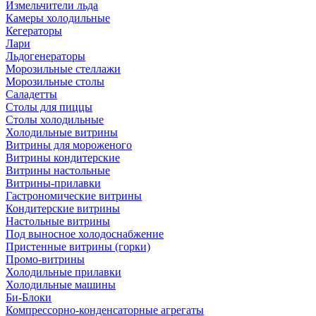
Измельчители льда
Камеры холодильные
Кегераторы
Лари
Льдогенераторы
Морозильные стеллажи
Морозильные столы
Саладетты
Столы для пиццы
Столы холодильные
Холодильные витрины
Витрины для мороженого
Витрины кондитерские
Витрины настольные
Витрины-прилавки
Гастрономические витрины
Кондитерские витрины
Настольные витрины
Под выносное холодоснабжение
Пристенные витрины (горки)
Промо-витрины
Холодильные прилавки
Холодильные машины
Би-Блоки
Компрессорно-конденсаторные агрегаты