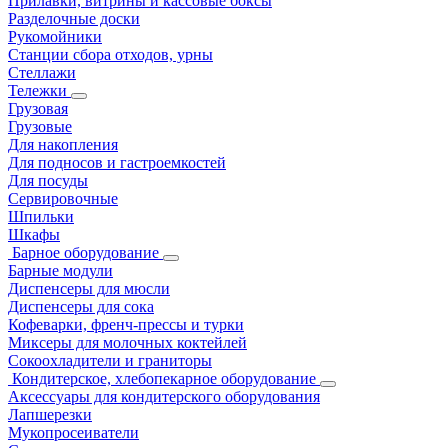
Прилавки, витрины и кассовые боксы
Разделочные доски
Рукомойники
Станции сбора отходов, урны
Стеллажи
Тележки
Грузовая
Грузовые
Для накопления
Для подносов и гастроемкостей
Для посуды
Сервировочные
Шпильки
Шкафы
Барное оборудование
Барные модули
Диспенсеры для мюсли
Диспенсеры для сока
Кофеварки, френч-прессы и турки
Миксеры для молочных коктейлей
Сокоохладители и граниторы
Кондитерское, хлебопекарное оборудование
Аксессуары для кондитерского оборудования
Лапшерезки
Мукопросеиватели