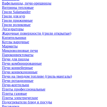
Вафельницы, печи-орешницы
Витрины тепловые
Грили Salamander
Грили для кур
Грили прижимные
Грили роликовые
Дегидраторы
Жарочные поверхности (грили открытые)
Кипятильники
Котлы варочные
Мармиты
Микроволновые печи
Пароконвектоматы
Печи для пиццы
Печи комбинированные
Печи конвейерные
Печи конвекционные
Печи на твердом топливе (гриль-мангалы)
Печи ротационные
Печи-коптильни
Плиты профессиональные
Плиты газовые
Плиты электрические
Подогреватели блюд и посуды
Рисоварки