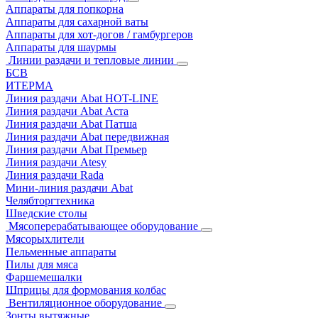
Аппараты для попкорна
Аппараты для сахарной ваты
Аппараты для хот-догов / гамбургеров
Аппараты для шаурмы
Линии раздачи и тепловые линии
БСВ
ИТЕРМА
Линия раздачи Abat HOT-LINE
Линия раздачи Abat Аста
Линия раздачи Abat Патша
Линия раздачи Abat передвижная
Линия раздачи Abat Премьер
Линия раздачи Atesy
Линия раздачи Rada
Мини-линия раздачи Abat
Челябторгтехника
Шведские столы
Мясоперерабатывающее оборудование
Мясорыхлители
Пельменные аппараты
Пилы для мяса
Фаршемешалки
Шприцы для формования колбас
Вентиляционное оборудование
Зонты вытяжные