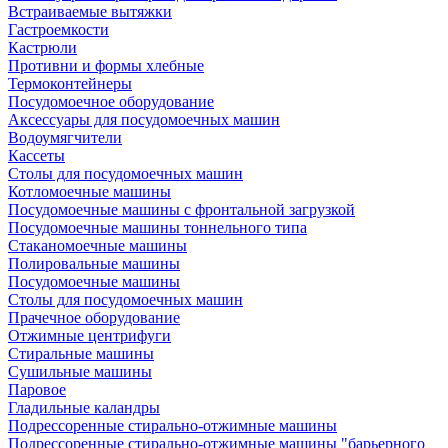
Встраиваемые вытяжки
Гастроемкости
Кастрюли
Противни и формы хлебные
Термоконтейнеры
Посудомоечное оборудование
Аксессуары для посудомоечных машин
Водоумягчители
Кассеты
Столы для посудомоечных машин
Котломоечные машины
Посудомоечные машины с фронтальной загрузкой
Посудомоечные машины тоннельного типа
Стаканомоечные машины
Полировальные машины
Посудомоечные машины
Столы для посудомоечных машин
Прачечное оборудование
Отжимные центрифуги
Стиральные машины
Сушильные машины
Паровое
Гладильные каландры
Подрессоренные стирально-отжимные машины
Подрессоренные стирально-отжимные машины "барьерного