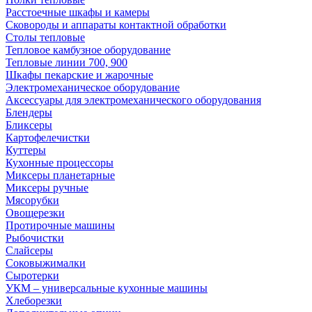
Расстоечные шкафы и камеры
Сковороды и аппараты контактной обработки
Столы тепловые
Тепловое камбузное оборудование
Тепловые линии 700, 900
Шкафы пекарские и жарочные
Электромеханическое оборудование
Аксессуары для электромеханического оборудования
Блендеры
Бликсеры
Картофелечистки
Куттеры
Кухонные процессоры
Миксеры планетарные
Миксеры ручные
Мясорубки
Овощерезки
Протирочные машины
Рыбочистки
Слайсеры
Соковыжималки
Сыротерки
УКМ – универсальные кухонные машины
Хлеборезки