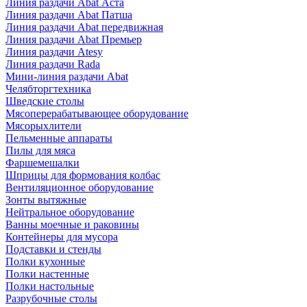
Линия раздачи Abat Аста
Линия раздачи Abat Патша
Линия раздачи Abat передвижная
Линия раздачи Abat Премьер
Линия раздачи Atesy
Линия раздачи Rada
Мини-линия раздачи Abat
Челябторгтехника
Шведские столы
Мясоперерабатывающее оборудование
Мясорыхлители
Пельменные аппараты
Пилы для мяса
Фаршемешалки
Шприцы для формования колбас
Вентиляционное оборудование
Зонты вытяжные
Нейтральное оборудование
Ванны моечные и раковины
Контейнеры для мусора
Подставки и стенды
Полки кухонные
Полки настенные
Полки настольные
Разрубочные столы