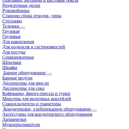
Прилавки, витрины и кассовые боксы
Разделочные доски
Рукомойники
Станции сбора отходов, урны
Стеллажи
Тележки
Грузовая
Грузовые
Для накопления
Для подносов и гастроемкостей
Для посуды
Сервировочные
Шпильки
Шкафы
Барное оборудование
Барные модули
Диспенсеры для мюсли
Диспенсеры для сока
Кофеварки, френч-прессы и турки
Миксеры для молочных коктейлей
Сокоохладители и граниторы
Кондитерское, хлебопекарное оборудование
Аксессуары для кондитерского оборудования
Лапшерезки
Мукопросеиватели