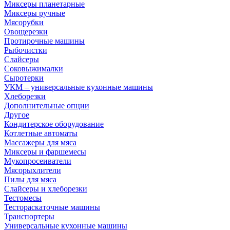
Миксеры планетарные
Миксеры ручные
Мясорубки
Овощерезки
Протирочные машины
Рыбочистки
Слайсеры
Соковыжималки
Сыротерки
УКМ – универсальные кухонные машины
Хлеборезки
Дополнительные опции
Другое
Кондитерское оборудование
Котлетные автоматы
Массажеры для мяса
Миксеры и фаршемесы
Мукопросеиватели
Мясорыхлители
Пилы для мяса
Слайсеры и хлеборезки
Тестомесы
Тестораскаточные машины
Транспортеры
Универсальные кухонные машины