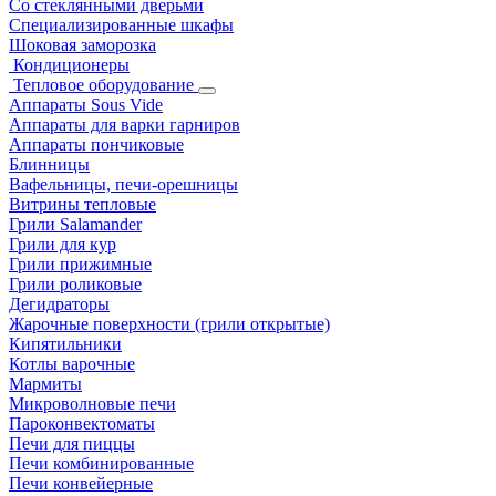
Со стеклянными дверьми
Специализированные шкафы
Шоковая заморозка
Кондиционеры
Тепловое оборудование
Аппараты Sous Vide
Аппараты для варки гарниров
Аппараты пончиковые
Блинницы
Вафельницы, печи-орешницы
Витрины тепловые
Грили Salamander
Грили для кур
Грили прижимные
Грили роликовые
Дегидраторы
Жарочные поверхности (грили открытые)
Кипятильники
Котлы варочные
Мармиты
Микроволновые печи
Пароконвектоматы
Печи для пиццы
Печи комбинированные
Печи конвейерные