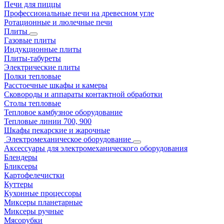
Печи для пиццы
Профессиональные печи на древесном угле
Ротационные и люлечные печи
Плиты
Газовые плиты
Индукционные плиты
Плиты-табуреты
Электрические плиты
Полки тепловые
Расстоечные шкафы и камеры
Сковороды и аппараты контактной обработки
Столы тепловые
Тепловое камбузное оборудование
Тепловые линии 700, 900
Шкафы пекарские и жарочные
Электромеханическое оборудование
Аксессуары для электромеханического оборудования
Блендеры
Бликсеры
Картофелечистки
Куттеры
Кухонные процессоры
Миксеры планетарные
Миксеры ручные
Мясорубки