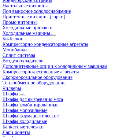
Кондитерские витрины
Настольные витрины
Под выносное холодоснабжение
Пристенные витрины (горки)
Промо-витрины
Холодильные прилавки
Холодильные машины
Би-Блоки
Компрессорно-конденсаторные агрегаты
Моноблоки
Сплит-системы
Воздухоохладители
Дополнительные опции к холодильным машинам
Компрессорно-ресиверные агрегаты
Скороморозильное оборудование
Теплообменное оборудование
Чиллеры
Шкафы
Шкафы для вызревания мяса
Шкафы комбинированные
Шкафы морозильные
Шкафы фармацевтические
Шкафы холодильные
Банкетные тележки
Лари-бонеты