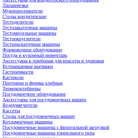
Лапшерезки
Мукопросеиватели
Столы кондитерские
Тестоделители
Тестозакаточные машины
Тестомесильные машины
Тестоокруглители
Тестораскаточные машины
Формовочное оборудование
Посуда и кухонный инвентарь
Аксессуары к приборам для красоты и здоровья
Встраиваемые вытяжки
Гастроемкости
Кастрюли
Противни и формы хлебные
Термоконтейнеры
Посудомоечное оборудование
Аксессуары для посудомоечных машин
Водоумягчители
Кассеты
Столы для посудомоечных машин
Котломоечные машины
Посудомоечные машины с фронтальной загрузкой
Посудомоечные машины тоннельного типа