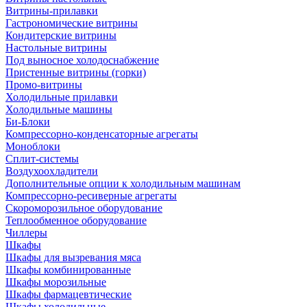
Витрины-прилавки
Гастрономические витрины
Кондитерские витрины
Настольные витрины
Под выносное холодоснабжение
Пристенные витрины (горки)
Промо-витрины
Холодильные прилавки
Холодильные машины
Би-Блоки
Компрессорно-конденсаторные агрегаты
Моноблоки
Сплит-системы
Воздухоохладители
Дополнительные опции к холодильным машинам
Компрессорно-ресиверные агрегаты
Скороморозильное оборудование
Теплообменное оборудование
Чиллеры
Шкафы
Шкафы для вызревания мяса
Шкафы комбинированные
Шкафы морозильные
Шкафы фармацевтические
Шкафы холодильные