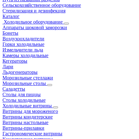
Сельскохозяйственное оборудование
Стерилизация и дезинфекция
Каталог
Холодильное оборудование
Аппараты шоковой заморозки
Бонеты
Воздухоохладители
Горки холодильные
Измельчители льда
Камеры холодильные
Кегераторы
Лари
Льдогенераторы
Морозильные стеллажи
Морозильные столы
Саладетты
Столы для пиццы
Столы холодильные
Холодильные витрины
Витрины для мороженого
Витрины кондитерские
Витрины настольные
Витрины-прилавки
Гастрономические витрины