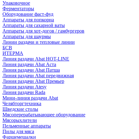
Упаковочное
Ферментаторы
Оборудование фаст-фуд
Аппараты для попкорна
Аппараты для сахарной ваты
Аппараты для хот-догов / гамбургеров
Аппараты для шаурмы
Линии раздачи и тепловые линии
БСВ
ИТЕРМА
Линия раздачи Abat HOT-LINE
Линия раздачи Abat Аста
Линия раздачи Abat Патша
Линия раздачи Abat передвижная
Линия раздачи Abat Премьер
Линия раздачи Atesy
Линия раздачи Rada
Мини-линия раздачи Abat
Челябторгтехника
Шведские столы
Мясоперерабатывающее оборудование
Мясорыхлители
Пельменные аппараты
Пилы для мяса
Фаршемешалки