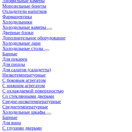
Лиофильные камеры
Морозильные бонеты
Охладители напитков
Фармацевтика
Холодильники
Холодильные камеры
Дверные блоки
Дополнительное оборудование
Холодильные лари
Холодильные столы
Барные
Для пекарен
Для пиццы
Для салатов (саладетты)
Низкотемпературные
С боковым агрегатом
С нижним агрегатом
С охлаждаемой поверхностью
Со стеклянными дверьми
Средне-низкотемпературные
Среднетемпературные
Холодильные шкафы
Барные
Для вина
С глухими дверьми