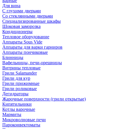
Барные
Для вина
С глухими дверьми
Со стеклянными дверьми
Специализированные шкафы
Шоковая заморозка
Кондиционеры
Тепловое оборудование
Аппараты Sous Vide
Аппараты для варки гарниров
Аппараты пончиковые
Блинницы
Вафельницы, печи-орешницы
Витрины тепловые
Грили Salamander
Грили для кур
Грили прижимные
Грили роликовые
Дегидраторы
Жарочные поверхности (грили открытые)
Кипятильники
Котлы варочные
Мармиты
Микроволновые печи
Пароконвектоматы