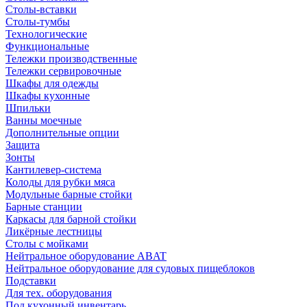
Столы-вставки
Столы-тумбы
Технологические
Функциональные
Тележки производственные
Тележки сервировочные
Шкафы для одежды
Шкафы кухонные
Шпильки
Ванны моечные
Дополнительные опции
Защита
Зонты
Кантилевер-система
Колоды для рубки мяса
Модульные барные стойки
Барные станции
Каркасы для барной стойки
Ликёрные лестницы
Столы с мойками
Нейтральное оборудование ABAT
Нейтральное оборудование для судовых пищеблоков
Подставки
Для тех. оборудования
Под кухонный инвентарь