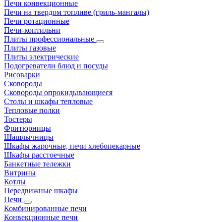
Печи конвекционные
Печи на твердом топливе (гриль-мангалы)
Печи ротационные
Печи-коптильни
Плиты профессиональные
Плиты газовые
Плиты электрические
Подогреватели блюд и посуды
Рисоварки
Сковороды
Сковороды опрокидывающиеся
Столы и шкафы тепловые
Тепловые полки
Тостеры
Фритюрницы
Шашлычницы
Шкафы жарочные, печи хлебопекарные
Шкафы расстоечные
Банкетные тележки
Витрины
Котлы
Передвижные шкафы
Печи
Комбинированные печи
Конвекционные печи