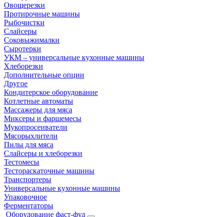
Овощерезки
Протирочные машины
Рыбочистки
Слайсеры
Соковыжималки
Сыротерки
УКМ – универсальные кухонные машины
Хлеборезки
Дополнительные опции
Другое
Кондитерское оборудование
Котлетные автоматы
Массажеры для мяса
Миксеры и фаршемесы
Мукопросеиватели
Мясорыхлители
Пилы для мяса
Слайсеры и хлеборезки
Тестомесы
Тестораскаточные машины
Транспортеры
Универсальные кухонные машины
Упаковочное
Ферментаторы
Оборудование фаст-фуд