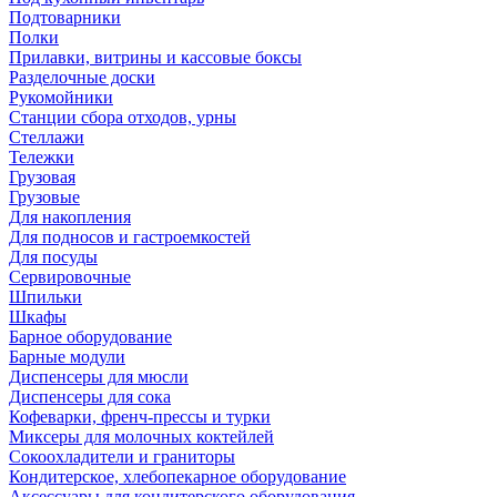
Подтоварники
Полки
Прилавки, витрины и кассовые боксы
Разделочные доски
Рукомойники
Станции сбора отходов, урны
Стеллажи
Тележки
Грузовая
Грузовые
Для накопления
Для подносов и гастроемкостей
Для посуды
Сервировочные
Шпильки
Шкафы
Барное оборудование
Барные модули
Диспенсеры для мюсли
Диспенсеры для сока
Кофеварки, френч-прессы и турки
Миксеры для молочных коктейлей
Сокоохладители и граниторы
Кондитерское, хлебопекарное оборудование
Аксессуары для кондитерского оборудования