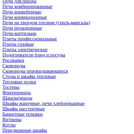
Печи для пиццы
Печи комбинированные
Печи конвейерные
Печи конвекционные
Печи на твердом топливе (гриль-мангалы)
Печи ротационные
Печи-коптильни
Плиты профессиональные
Плиты газовые
Плиты электрические
Подогреватели блюд и посуды
Рисоварки
Сковороды
Сковороды опрокидывающиеся
Столы и шкафы тепловые
Тепловые полки
Тостеры
Фритюрницы
Шашлычницы
Шкафы жарочные, печи хлебопекарные
Шкафы расстоечные
Банкетные тележки
Витрины
Котлы
Передвижные шкафы