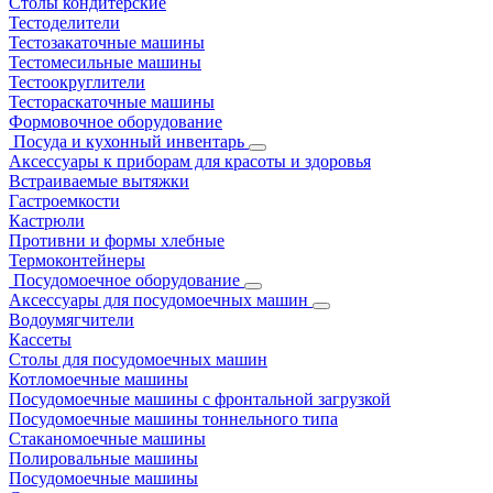
Столы кондитерские
Тестоделители
Тестозакаточные машины
Тестомесильные машины
Тестоокруглители
Тестораскаточные машины
Формовочное оборудование
Посуда и кухонный инвентарь
Аксессуары к приборам для красоты и здоровья
Встраиваемые вытяжки
Гастроемкости
Кастрюли
Противни и формы хлебные
Термоконтейнеры
Посудомоечное оборудование
Аксессуары для посудомоечных машин
Водоумягчители
Кассеты
Столы для посудомоечных машин
Котломоечные машины
Посудомоечные машины с фронтальной загрузкой
Посудомоечные машины тоннельного типа
Стаканомоечные машины
Полировальные машины
Посудомоечные машины