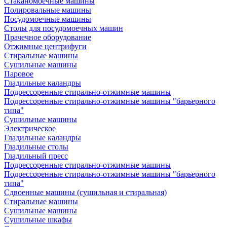
Стаканомоечные машины
Полировальные машины
Посудомоечные машины
Столы для посудомоечных машин
Прачечное оборудование
Отжимные центрифуги
Стиральные машины
Сушильные машины
Паровое
Гладильные каландры
Подрессоренные стирально-отжимные машины
Подрессоренные стирально-отжимные машины "барьерного
типа"
Сушильные машины
Электрическое
Гладильные каландры
Гладильные столы
Гладильный пресс
Подрессоренные стирально-отжимные машины
Подрессоренные стирально-отжимные машины "барьерного
типа"
Сдвоенные машины (сушильная и стиральная)
Стиральные машины
Сушильные машины
Сушильные шкафы