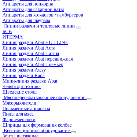
Аппараты для попкорна
Аппараты для сахарной ваты
Аппараты для хот-догов / гамбургеров
Аппараты для шаурмы
Линии раздачи и тепловые линии
БСВ
ИТЕРМА
Линия раздачи Abat HOT-LINE
Линия раздачи Abat Аста
Линия раздачи Abat Патша
Линия раздачи Abat передвижная
Линия раздачи Abat Премьер
Линия раздачи Atesy
Линия раздачи Rada
Мини-линия раздачи Abat
Челябторгтехника
Шведские столы
Мясоперерабатывающее оборудование
Мясорыхлители
Пельменные аппараты
Пилы для мяса
Фаршемешалки
Шприцы для формования колбас
Вентиляционное оборудование
Зонты вытяжные