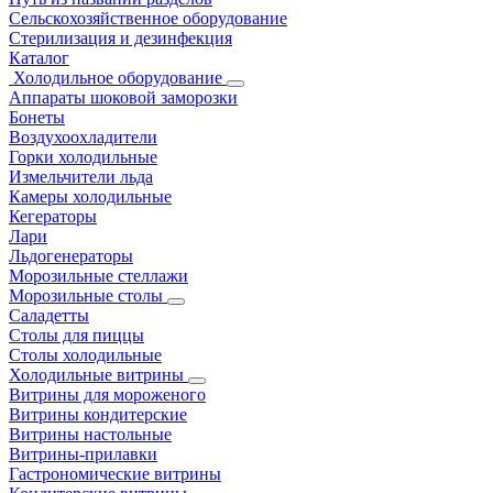
Сельскохозяйственное оборудование
Стерилизация и дезинфекция
Каталог
Холодильное оборудование
Аппараты шоковой заморозки
Бонеты
Воздухоохладители
Горки холодильные
Измельчители льда
Камеры холодильные
Кегераторы
Лари
Льдогенераторы
Морозильные стеллажи
Морозильные столы
Саладетты
Столы для пиццы
Столы холодильные
Холодильные витрины
Витрины для мороженого
Витрины кондитерские
Витрины настольные
Витрины-прилавки
Гастрономические витрины