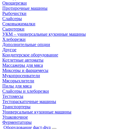
Овощерезки
Протирочные машины
Рыбочистки
Слайсеры
Соковыжималки
Сыротерки
УКМ – универсальные кухонные машины
Хлеборезки
Дополнительные опции
Другое
Кондитерское оборудование
Котлетные автоматы
Массажеры для мяса
Миксеры и фаршемесы
Мукопросеиватели
Мясорыхлители
Пилы для мяса
Слайсеры и хлеборезки
Тестомесы
Тестораскаточные машины
Транспортеры
Универсальные кухонные машины
Упаковочное
Ферментаторы
Оборудование фаст-фуд