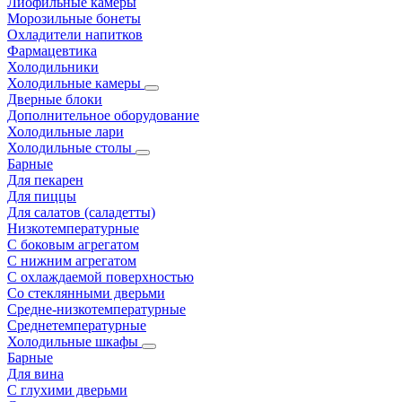
Лиофильные камеры
Морозильные бонеты
Охладители напитков
Фармацевтика
Холодильники
Холодильные камеры
Дверные блоки
Дополнительное оборудование
Холодильные лари
Холодильные столы
Барные
Для пекарен
Для пиццы
Для салатов (саладетты)
Низкотемпературные
С боковым агрегатом
С нижним агрегатом
С охлаждаемой поверхностью
Со стеклянными дверьми
Средне-низкотемпературные
Среднетемпературные
Холодильные шкафы
Барные
Для вина
С глухими дверьми