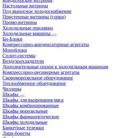
Кондитерские витрины
Настольные витрины
Под выносное холодоснабжение
Пристенные витрины (горки)
Промо-витрины
Холодильные прилавки
Холодильные машины
Би-Блоки
Компрессорно-конденсаторные агрегаты
Моноблоки
Сплит-системы
Воздухоохладители
Дополнительные опции к холодильным машинам
Компрессорно-ресиверные агрегаты
Скороморозильное оборудование
Теплообменное оборудование
Чиллеры
Шкафы
Шкафы для вызревания мяса
Шкафы комбинированные
Шкафы морозильные
Шкафы фармацевтические
Шкафы холодильные
Банкетные тележки
Лари-бонеты