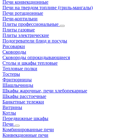
Печи конвекционные
Печи на твердом топливе (гриль-мангалы)
Печи ротационные
Печи-коптильни
Плиты профессиональные
Плиты газовые
Плиты электрические
Подогреватели блюд и посуды
Рисоварки
Сковороды
Сковороды опрокидывающиеся
Столы и шкафы тепловые
Тепловые полки
Тостеры
Фритюрницы
Шашлычницы
Шкафы жарочные, печи хлебопекарные
Шкафы расстоечные
Банкетные тележки
Витрины
Котлы
Передвижные шкафы
Печи
Комбинированные печи
Конвекционные печи