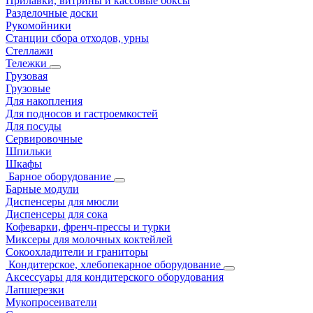
Прилавки, витрины и кассовые боксы
Разделочные доски
Рукомойники
Станции сбора отходов, урны
Стеллажи
Тележки
Грузовая
Грузовые
Для накопления
Для подносов и гастроемкостей
Для посуды
Сервировочные
Шпильки
Шкафы
Барное оборудование
Барные модули
Диспенсеры для мюсли
Диспенсеры для сока
Кофеварки, френч-прессы и турки
Миксеры для молочных коктейлей
Сокоохладители и граниторы
Кондитерское, хлебопекарное оборудование
Аксессуары для кондитерского оборудования
Лапшерезки
Мукопросеиватели