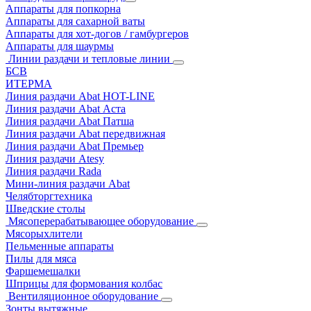
Аппараты для попкорна
Аппараты для сахарной ваты
Аппараты для хот-догов / гамбургеров
Аппараты для шаурмы
Линии раздачи и тепловые линии
БСВ
ИТЕРМА
Линия раздачи Abat HOT-LINE
Линия раздачи Abat Аста
Линия раздачи Abat Патша
Линия раздачи Abat передвижная
Линия раздачи Abat Премьер
Линия раздачи Atesy
Линия раздачи Rada
Мини-линия раздачи Abat
Челябторгтехника
Шведские столы
Мясоперерабатывающее оборудование
Мясорыхлители
Пельменные аппараты
Пилы для мяса
Фаршемешалки
Шприцы для формования колбас
Вентиляционное оборудование
Зонты вытяжные