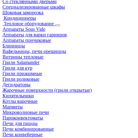
Со стеклянными дверьми
Специализированные шкафы
Шоковая заморозка
Кондиционеры
Тепловое оборудование
Аппараты Sous Vide
Аппараты для варки гарниров
Аппараты пончиковые
Блинницы
Вафельницы, печи-орешницы
Витрины тепловые
Грили Salamander
Грили для кур
Грили прижимные
Грили роликовые
Дегидраторы
Жарочные поверхности (грили открытые)
Кипятильники
Котлы варочные
Мармиты
Микроволновые печи
Пароконвектоматы
Печи для пиццы
Печи комбинированные
Печи конвейерные