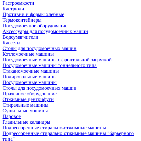
Гастроемкости
Кастрюли
Противни и формы хлебные
Термоконтейнеры
Посудомоечное оборудование
Аксессуары для посудомоечных машин
Водоумягчители
Кассеты
Столы для посудомоечных машин
Котломоечные машины
Посудомоечные машины с фронтальной загрузкой
Посудомоечные машины тоннельного типа
Стаканомоечные машины
Полировальные машины
Посудомоечные машины
Столы для посудомоечных машин
Прачечное оборудование
Отжимные центрифуги
Стиральные машины
Сушильные машины
Паровое
Гладильные каландры
Подрессоренные стирально-отжимные машины
Подрессоренные стирально-отжимные машины "барьерного
типа"