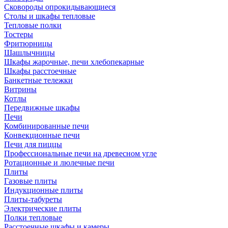
Сковороды опрокидывающиеся
Столы и шкафы тепловые
Тепловые полки
Тостеры
Фритюрницы
Шашлычницы
Шкафы жарочные, печи хлебопекарные
Шкафы расстоечные
Банкетные тележки
Витрины
Котлы
Передвижные шкафы
Печи
Комбинированные печи
Конвекционные печи
Печи для пиццы
Профессиональные печи на древесном угле
Ротационные и люлечные печи
Плиты
Газовые плиты
Индукционные плиты
Плиты-табуреты
Электрические плиты
Полки тепловые
Расстоечные шкафы и камеры