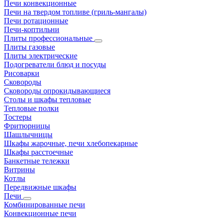
Печи конвекционные
Печи на твердом топливе (гриль-мангалы)
Печи ротационные
Печи-коптильни
Плиты профессиональные
Плиты газовые
Плиты электрические
Подогреватели блюд и посуды
Рисоварки
Сковороды
Сковороды опрокидывающиеся
Столы и шкафы тепловые
Тепловые полки
Тостеры
Фритюрницы
Шашлычницы
Шкафы жарочные, печи хлебопекарные
Шкафы расстоечные
Банкетные тележки
Витрины
Котлы
Передвижные шкафы
Печи
Комбинированные печи
Конвекционные печи