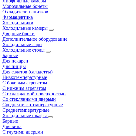
Лиофильные камеры
Морозильные бонеты
Охладители напитков
Фармацевтика
Холодильники
Холодильные камеры
Дверные блоки
Дополнительное оборудование
Холодильные лари
Холодильные столы
Барные
Для пекарен
Для пиццы
Для салатов (саладетты)
Низкотемпературные
С боковым агрегатом
С нижним агрегатом
С охлаждаемой поверхностью
Со стеклянными дверьми
Средне-низкотемпературные
Среднетемпературные
Холодильные шкафы
Барные
Для вина
С глухими дверьми