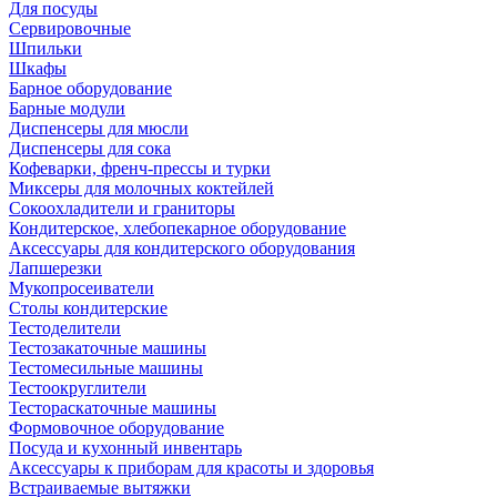
Для посуды
Сервировочные
Шпильки
Шкафы
Барное оборудование
Барные модули
Диспенсеры для мюсли
Диспенсеры для сока
Кофеварки, френч-прессы и турки
Миксеры для молочных коктейлей
Сокоохладители и граниторы
Кондитерское, хлебопекарное оборудование
Аксессуары для кондитерского оборудования
Лапшерезки
Мукопросеиватели
Столы кондитерские
Тестоделители
Тестозакаточные машины
Тестомесильные машины
Тестоокруглители
Тестораскаточные машины
Формовочное оборудование
Посуда и кухонный инвентарь
Аксессуары к приборам для красоты и здоровья
Встраиваемые вытяжки