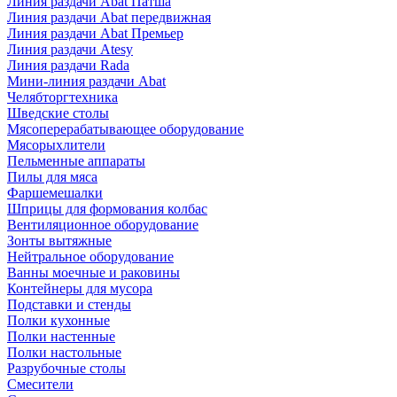
Линия раздачи Abat Патша
Линия раздачи Abat передвижная
Линия раздачи Abat Премьер
Линия раздачи Atesy
Линия раздачи Rada
Мини-линия раздачи Abat
Челябторгтехника
Шведские столы
Мясоперерабатывающее оборудование
Мясорыхлители
Пельменные аппараты
Пилы для мяса
Фаршемешалки
Шприцы для формования колбас
Вентиляционное оборудование
Зонты вытяжные
Нейтральное оборудование
Ванны моечные и раковины
Контейнеры для мусора
Подставки и стенды
Полки кухонные
Полки настенные
Полки настольные
Разрубочные столы
Смесители