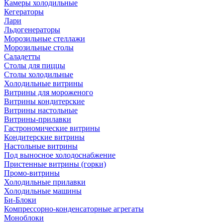
Камеры холодильные
Кегераторы
Лари
Льдогенераторы
Морозильные стеллажи
Морозильные столы
Саладетты
Столы для пиццы
Столы холодильные
Холодильные витрины
Витрины для мороженого
Витрины кондитерские
Витрины настольные
Витрины-прилавки
Гастрономические витрины
Кондитерские витрины
Настольные витрины
Под выносное холодоснабжение
Пристенные витрины (горки)
Промо-витрины
Холодильные прилавки
Холодильные машины
Би-Блоки
Компрессорно-конденсаторные агрегаты
Моноблоки