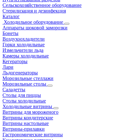
Сельскохозяйственное оборудование
Стерилизация и дезинфекция
Каталог
Холодильное оборудование
Аппараты шоковой заморозки
Бонеты
Воздухоохладители
Горки холодильные
Измельчители льда
Камеры холодильные
Кегераторы
Лари
Льдогенераторы
Морозильные стеллажи
Морозильные столы
Саладетты
Столы для пиццы
Столы холодильные
Холодильные витрины
Витрины для мороженого
Витрины кондитерские
Витрины настольные
Витрины-прилавки
Гастрономические витрины