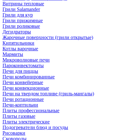
Витрины тепловые
Грили Salamander
Грили для кур
Грили прижимные
Грили роликовые
Дегидраторы
Жарочные поверхности (грили открытые)
Кипятильники
Котлы варочные
Мармиты
Микроволновые печи
Пароконвектоматы
Печи для пиццы
Печи комбинированные
Печи конвейерные
Печи конвекционные
Печи на твердом топливе (гриль-мангалы)
Печи ротационные
Печи-коптильни
Плиты профессиональные
Плиты газовые
Плиты электрические
Подогреватели блюд и посуды
Рисоварки
Сковороды