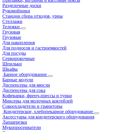
Прилавки, витрины и кассовые боксы
Разделочные доски
Рукомойники
Станции сбора отходов, урны
Стеллажи
Тележки
Грузовая
Грузовые
Для накопления
Для подносов и гастроемкостей
Для посуды
Сервировочные
Шпильки
Шкафы
Барное оборудование
Барные модули
Диспенсеры для мюсли
Диспенсеры для сока
Кофеварки, френч-прессы и турки
Миксеры для молочных коктейлей
Сокоохладители и граниторы
Кондитерское, хлебопекарное оборудование
Аксессуары для кондитерского оборудования
Лапшерезки
Мукопросеиватели