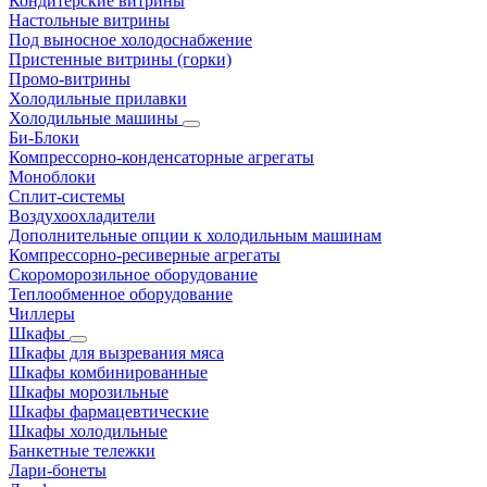
Кондитерские витрины
Настольные витрины
Под выносное холодоснабжение
Пристенные витрины (горки)
Промо-витрины
Холодильные прилавки
Холодильные машины
Би-Блоки
Компрессорно-конденсаторные агрегаты
Моноблоки
Сплит-системы
Воздухоохладители
Дополнительные опции к холодильным машинам
Компрессорно-ресиверные агрегаты
Скороморозильное оборудование
Теплообменное оборудование
Чиллеры
Шкафы
Шкафы для вызревания мяса
Шкафы комбинированные
Шкафы морозильные
Шкафы фармацевтические
Шкафы холодильные
Банкетные тележки
Лари-бонеты