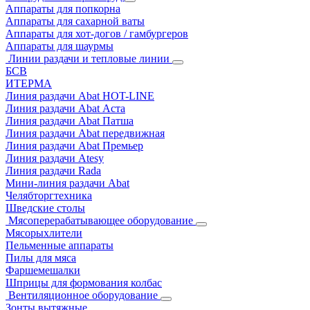
Аппараты для попкорна
Аппараты для сахарной ваты
Аппараты для хот-догов / гамбургеров
Аппараты для шаурмы
Линии раздачи и тепловые линии
БСВ
ИТЕРМА
Линия раздачи Abat HOT-LINE
Линия раздачи Abat Аста
Линия раздачи Abat Патша
Линия раздачи Abat передвижная
Линия раздачи Abat Премьер
Линия раздачи Atesy
Линия раздачи Rada
Мини-линия раздачи Abat
Челябторгтехника
Шведские столы
Мясоперерабатывающее оборудование
Мясорыхлители
Пельменные аппараты
Пилы для мяса
Фаршемешалки
Шприцы для формования колбас
Вентиляционное оборудование
Зонты вытяжные