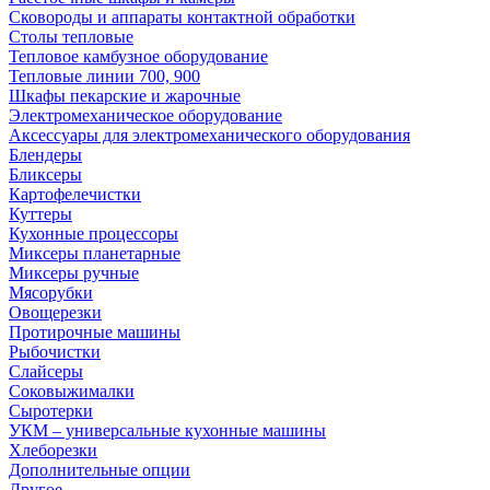
Сковороды и аппараты контактной обработки
Столы тепловые
Тепловое камбузное оборудование
Тепловые линии 700, 900
Шкафы пекарские и жарочные
Электромеханическое оборудование
Аксессуары для электромеханического оборудования
Блендеры
Бликсеры
Картофелечистки
Куттеры
Кухонные процессоры
Миксеры планетарные
Миксеры ручные
Мясорубки
Овощерезки
Протирочные машины
Рыбочистки
Слайсеры
Соковыжималки
Сыротерки
УКМ – универсальные кухонные машины
Хлеборезки
Дополнительные опции
Другое