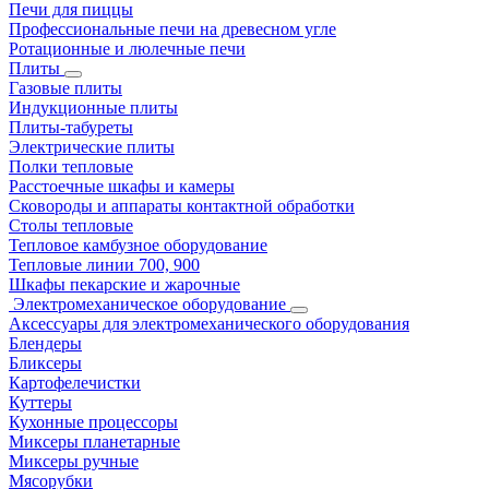
Печи для пиццы
Профессиональные печи на древесном угле
Ротационные и люлечные печи
Плиты
Газовые плиты
Индукционные плиты
Плиты-табуреты
Электрические плиты
Полки тепловые
Расстоечные шкафы и камеры
Сковороды и аппараты контактной обработки
Столы тепловые
Тепловое камбузное оборудование
Тепловые линии 700, 900
Шкафы пекарские и жарочные
Электромеханическое оборудование
Аксессуары для электромеханического оборудования
Блендеры
Бликсеры
Картофелечистки
Куттеры
Кухонные процессоры
Миксеры планетарные
Миксеры ручные
Мясорубки