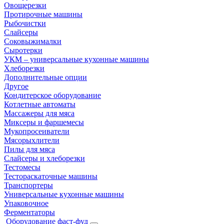
Овощерезки
Протирочные машины
Рыбочистки
Слайсеры
Соковыжималки
Сыротерки
УКМ – универсальные кухонные машины
Хлеборезки
Дополнительные опции
Другое
Кондитерское оборудование
Котлетные автоматы
Массажеры для мяса
Миксеры и фаршемесы
Мукопросеиватели
Мясорыхлители
Пилы для мяса
Слайсеры и хлеборезки
Тестомесы
Тестораскаточные машины
Транспортеры
Универсальные кухонные машины
Упаковочное
Ферментаторы
Оборудование фаст-фуд