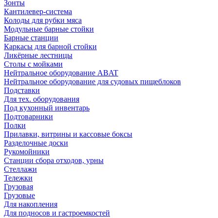
Зонты
Кантилевер-система
Колоды для рубки мяса
Модульные барные стойки
Барные станции
Каркасы для барной стойки
Ликёрные лестницы
Столы с мойками
Нейтральное оборудование ABAT
Нейтральное оборудование для судовых пищеблоков
Подставки
Для тех. оборудования
Под кухонный инвентарь
Подтоварники
Полки
Прилавки, витрины и кассовые боксы
Разделочные доски
Рукомойники
Станции сбора отходов, урны
Стеллажи
Тележки
Грузовая
Грузовые
Для накопления
Для подносов и гастроемкостей