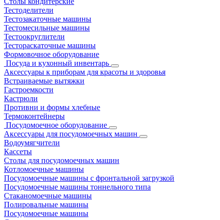
Столы кондитерские
Тестоделители
Тестозакаточные машины
Тестомесильные машины
Тестоокруглители
Тестораскаточные машины
Формовочное оборудование
Посуда и кухонный инвентарь
Аксессуары к приборам для красоты и здоровья
Встраиваемые вытяжки
Гастроемкости
Кастрюли
Противни и формы хлебные
Термоконтейнеры
Посудомоечное оборудование
Аксессуары для посудомоечных машин
Водоумягчители
Кассеты
Столы для посудомоечных машин
Котломоечные машины
Посудомоечные машины с фронтальной загрузкой
Посудомоечные машины тоннельного типа
Стаканомоечные машины
Полировальные машины
Посудомоечные машины