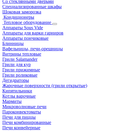
Со стеклянными дверьми
Специализированные шкафы
Шоковая заморозка
Кондиционеры
Тепловое оборудование
Аппараты Sous Vide
Аппараты для варки гарниров
Аппараты пончиковые
Блинницы
Вафельницы, печи-орешницы
Витрины тепловые
Грили Salamander
Грили для кур
Грили прижимные
Грили роликовые
Дегидраторы
Жарочные поверхности (грили открытые)
Кипятильники
Котлы варочные
Мармиты
Микроволновые печи
Пароконвектоматы
Печи для пиццы
Печи комбинированные
Печи конвейерные