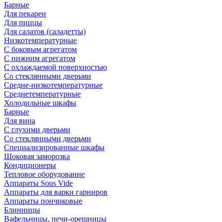
Барные
Для пекарен
Для пиццы
Для салатов (саладетты)
Низкотемпературные
С боковым агрегатом
С нижним агрегатом
С охлаждаемой поверхностью
Со стеклянными дверьми
Средне-низкотемпературные
Среднетемпературные
Холодильные шкафы
Барные
Для вина
С глухими дверьми
Со стеклянными дверьми
Специализированные шкафы
Шоковая заморозка
Кондиционеры
Тепловое оборудование
Аппараты Sous Vide
Аппараты для варки гарниров
Аппараты пончиковые
Блинницы
Вафельницы, печи-орешницы