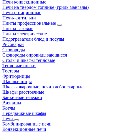
Печи конвекционные
Печи на твердом топливе (гриль-мангалы)
Печи ротационные
Печи-коптильни
Плиты профессиональные
Плиты газовые
Плиты электрические
Подогреватели блюд и посуды
Рисоварки
Сковороды
Сковороды опрокидывающиеся
Столы и шкафы тепловые
Тепловые полки
Тостеры
Фритюрницы
Шашлычницы
Шкафы жарочные, печи хлебопекарные
Шкафы расстоечные
Банкетные тележки
Витрины
Котлы
Передвижные шкафы
Печи
Комбинированные печи
Конвекционные печи