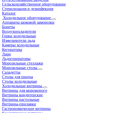
Сельскохозяйственное оборудование
Стерилизация и дезинфекция
Каталог
Холодильное оборудование
Аппараты шоковой заморозки
Бонеты
Воздухоохладители
Горки холодильные
Измельчители льда
Камеры холодильные
Кегераторы
Лари
Льдогенераторы
Морозильные стеллажи
Морозильные столы
Саладетты
Столы для пиццы
Столы холодильные
Холодильные витрины
Витрины для мороженого
Витрины кондитерские
Витрины настольные
Витрины-прилавки
Гастрономические витрины