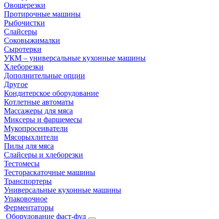
Овощерезки
Протирочные машины
Рыбочистки
Слайсеры
Соковыжималки
Сыротерки
УКМ – универсальные кухонные машины
Хлеборезки
Дополнительные опции
Другое
Кондитерское оборудование
Котлетные автоматы
Массажеры для мяса
Миксеры и фаршемесы
Мукопросеиватели
Мясорыхлители
Пилы для мяса
Слайсеры и хлеборезки
Тестомесы
Тестораскаточные машины
Транспортеры
Универсальные кухонные машины
Упаковочное
Ферментаторы
Оборудование фаст-фуд