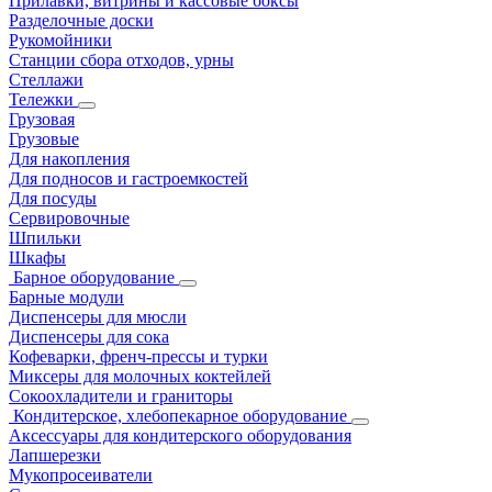
Прилавки, витрины и кассовые боксы
Разделочные доски
Рукомойники
Станции сбора отходов, урны
Стеллажи
Тележки
Грузовая
Грузовые
Для накопления
Для подносов и гастроемкостей
Для посуды
Сервировочные
Шпильки
Шкафы
Барное оборудование
Барные модули
Диспенсеры для мюсли
Диспенсеры для сока
Кофеварки, френч-прессы и турки
Миксеры для молочных коктейлей
Сокоохладители и граниторы
Кондитерское, хлебопекарное оборудование
Аксессуары для кондитерского оборудования
Лапшерезки
Мукопросеиватели