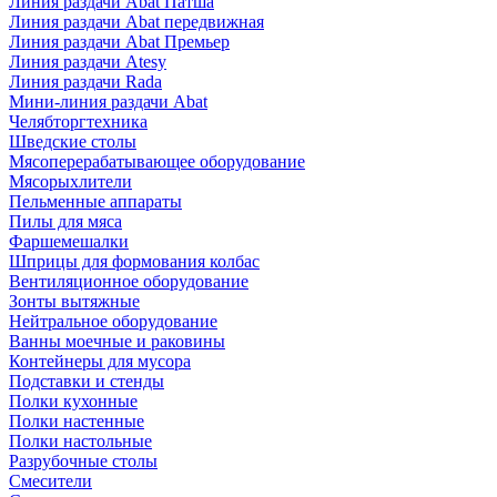
Линия раздачи Abat Патша
Линия раздачи Abat передвижная
Линия раздачи Abat Премьер
Линия раздачи Atesy
Линия раздачи Rada
Мини-линия раздачи Abat
Челябторгтехника
Шведские столы
Мясоперерабатывающее оборудование
Мясорыхлители
Пельменные аппараты
Пилы для мяса
Фаршемешалки
Шприцы для формования колбас
Вентиляционное оборудование
Зонты вытяжные
Нейтральное оборудование
Ванны моечные и раковины
Контейнеры для мусора
Подставки и стенды
Полки кухонные
Полки настенные
Полки настольные
Разрубочные столы
Смесители