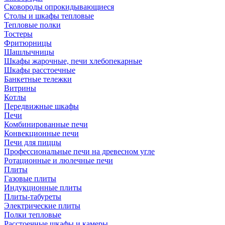
Сковороды опрокидывающиеся
Столы и шкафы тепловые
Тепловые полки
Тостеры
Фритюрницы
Шашлычницы
Шкафы жарочные, печи хлебопекарные
Шкафы расстоечные
Банкетные тележки
Витрины
Котлы
Передвижные шкафы
Печи
Комбинированные печи
Конвекционные печи
Печи для пиццы
Профессиональные печи на древесном угле
Ротационные и люлечные печи
Плиты
Газовые плиты
Индукционные плиты
Плиты-табуреты
Электрические плиты
Полки тепловые
Расстоечные шкафы и камеры