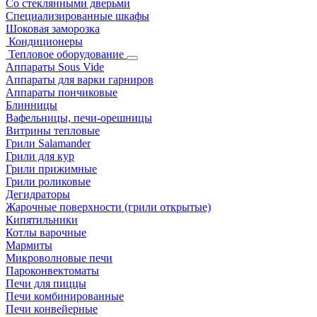
Со стеклянными дверьми
Специализированные шкафы
Шоковая заморозка
Кондиционеры
Тепловое оборудование
Аппараты Sous Vide
Аппараты для варки гарниров
Аппараты пончиковые
Блинницы
Вафельницы, печи-орешницы
Витрины тепловые
Грили Salamander
Грили для кур
Грили прижимные
Грили роликовые
Дегидраторы
Жарочные поверхности (грили открытые)
Кипятильники
Котлы варочные
Мармиты
Микроволновые печи
Пароконвектоматы
Печи для пиццы
Печи комбинированные
Печи конвейерные