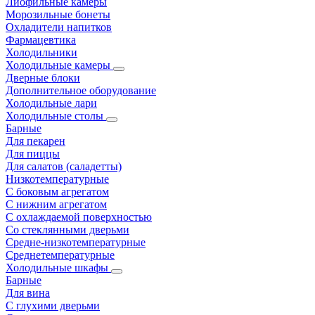
Лиофильные камеры
Морозильные бонеты
Охладители напитков
Фармацевтика
Холодильники
Холодильные камеры
Дверные блоки
Дополнительное оборудование
Холодильные лари
Холодильные столы
Барные
Для пекарен
Для пиццы
Для салатов (саладетты)
Низкотемпературные
С боковым агрегатом
С нижним агрегатом
С охлаждаемой поверхностью
Со стеклянными дверьми
Средне-низкотемпературные
Среднетемпературные
Холодильные шкафы
Барные
Для вина
С глухими дверьми