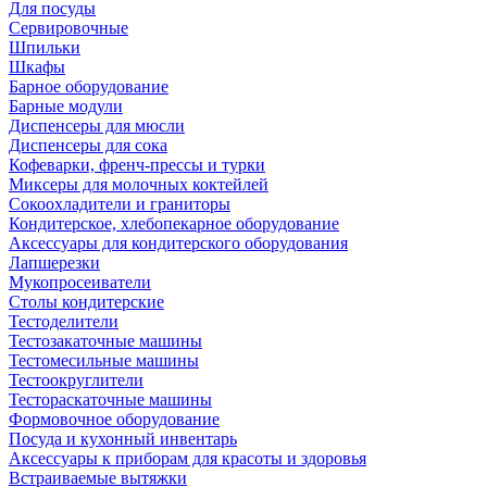
Для посуды
Сервировочные
Шпильки
Шкафы
Барное оборудование
Барные модули
Диспенсеры для мюсли
Диспенсеры для сока
Кофеварки, френч-прессы и турки
Миксеры для молочных коктейлей
Сокоохладители и граниторы
Кондитерское, хлебопекарное оборудование
Аксессуары для кондитерского оборудования
Лапшерезки
Мукопросеиватели
Столы кондитерские
Тестоделители
Тестозакаточные машины
Тестомесильные машины
Тестоокруглители
Тестораскаточные машины
Формовочное оборудование
Посуда и кухонный инвентарь
Аксессуары к приборам для красоты и здоровья
Встраиваемые вытяжки