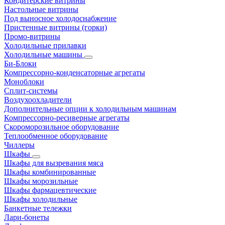
Кондитерские витрины
Настольные витрины
Под выносное холодоснабжение
Пристенные витрины (горки)
Промо-витрины
Холодильные прилавки
Холодильные машины
Би-Блоки
Компрессорно-конденсаторные агрегаты
Моноблоки
Сплит-системы
Воздухоохладители
Дополнительные опции к холодильным машинам
Компрессорно-ресиверные агрегаты
Скороморозильное оборудование
Теплообменное оборудование
Чиллеры
Шкафы
Шкафы для вызревания мяса
Шкафы комбинированные
Шкафы морозильные
Шкафы фармацевтические
Шкафы холодильные
Банкетные тележки
Лари-бонеты