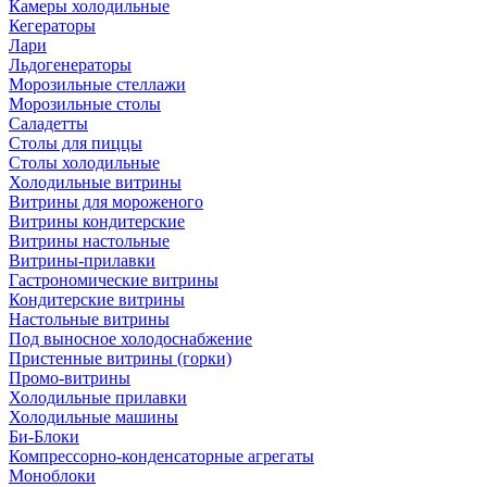
Камеры холодильные
Кегераторы
Лари
Льдогенераторы
Морозильные стеллажи
Морозильные столы
Саладетты
Столы для пиццы
Столы холодильные
Холодильные витрины
Витрины для мороженого
Витрины кондитерские
Витрины настольные
Витрины-прилавки
Гастрономические витрины
Кондитерские витрины
Настольные витрины
Под выносное холодоснабжение
Пристенные витрины (горки)
Промо-витрины
Холодильные прилавки
Холодильные машины
Би-Блоки
Компрессорно-конденсаторные агрегаты
Моноблоки