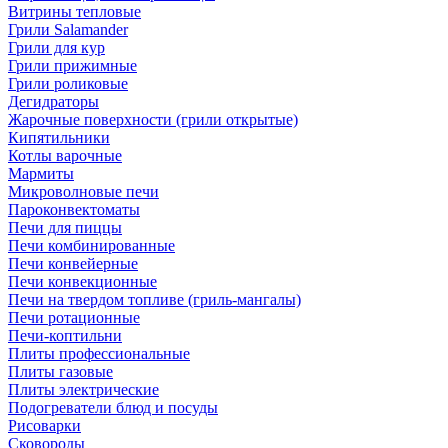
Витрины тепловые
Грили Salamander
Грили для кур
Грили прижимные
Грили роликовые
Дегидраторы
Жарочные поверхности (грили открытые)
Кипятильники
Котлы варочные
Мармиты
Микроволновые печи
Пароконвектоматы
Печи для пиццы
Печи комбинированные
Печи конвейерные
Печи конвекционные
Печи на твердом топливе (гриль-мангалы)
Печи ротационные
Печи-коптильни
Плиты профессиональные
Плиты газовые
Плиты электрические
Подогреватели блюд и посуды
Рисоварки
Сковороды