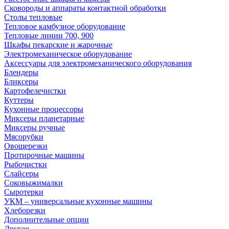
Сковороды и аппараты контактной обработки
Столы тепловые
Тепловое камбузное оборудование
Тепловые линии 700, 900
Шкафы пекарские и жарочные
Электромеханическое оборудование
Аксессуары для электромеханического оборудования
Блендеры
Бликсеры
Картофелечистки
Куттеры
Кухонные процессоры
Миксеры планетарные
Миксеры ручные
Мясорубки
Овощерезки
Протирочные машины
Рыбочистки
Слайсеры
Соковыжималки
Сыротерки
УКМ – универсальные кухонные машины
Хлеборезки
Дополнительные опции
Другое