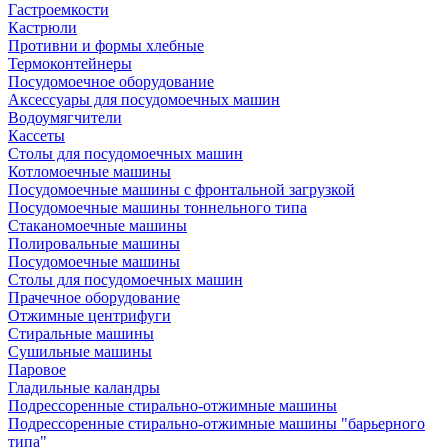
Гастроемкости
Кастрюли
Противни и формы хлебные
Термоконтейнеры
Посудомоечное оборудование
Аксессуары для посудомоечных машин
Водоумягчители
Кассеты
Столы для посудомоечных машин
Котломоечные машины
Посудомоечные машины с фронтальной загрузкой
Посудомоечные машины тоннельного типа
Стаканомоечные машины
Полировальные машины
Посудомоечные машины
Столы для посудомоечных машин
Прачечное оборудование
Отжимные центрифуги
Стиральные машины
Сушильные машины
Паровое
Гладильные каландры
Подрессоренные стирально-отжимные машины
Подрессоренные стирально-отжимные машины "барьерного
типа"