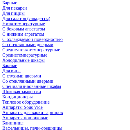
Барные
Для пекарен
Для пиццы
Для салатов (саладетты)
Низкотемпературные
С боковым агрегатом
С нижним агрегатом
С охлаждаемой поверхностью
Со стеклянными дверьми
Средне-низкотемпературные
Среднетемпературные
Холодильные шкафы
Барные
Для вина
С глухими дверьми
Со стеклянными дверьми
Специализированные шкафы
Шоковая заморозка
Кондиционеры
Тепловое оборудование
Аппараты Sous Vide
Аппараты для варки гарниров
Аппараты пончиковые
Блинницы
Вафельницы, печи-орешницы