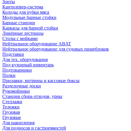
Зонты
Кантилевер-система
Колоды для рубки мяса
Модульные барные стойки
Барные станции
Каркасы для барной стойки
Ликёрные лестницы
Столы с мойками
Нейтральное оборудование ABAT
Нейтральное оборудование для судовых пищеблоков
Подставки
Для тех. оборудования
Под кухонный инвентарь
Подтоварники
Полки
Прилавки, витрины и кассовые боксы
Разделочные доски
Рукомойники
Станции сбора отходов, урны
Стеллажи
Тележки
Грузовая
Грузовые
Для накопления
Для подносов и гастроемкостей