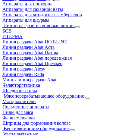
Аппараты для попкорна
Аппараты для сахарной ваты
Аппараты для хот-догов / гамбургеров
Аппараты для шаурмы
Линии раздачи и тепловые линии
БСВ
ИТЕРМА
Линия раздачи Abat HOT-LINE
Линия раздачи Abat Аста
Линия раздачи Abat Патша
Линия раздачи Abat передвижная
Линия раздачи Abat Премьер
Линия раздачи Atesy
Линия раздачи Rada
Мини-линия раздачи Abat
Челябторгтехника
Шведские столы
Мясоперерабатывающее оборудование
Мясорыхлители
Пельменные аппараты
Пилы для мяса
Фаршемешалки
Шприцы для формования колбас
Вентиляционное оборудование
Зонты вытяжные