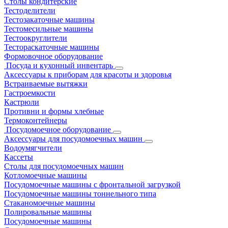
Столы кондитерские
Тестоделители
Тестозакаточные машины
Тестомесильные машины
Тестоокруглители
Тестораскаточные машины
Формовочное оборудование
Посуда и кухонный инвентарь
Аксессуары к приборам для красоты и здоровья
Встраиваемые вытяжки
Гастроемкости
Кастрюли
Противни и формы хлебные
Термоконтейнеры
Посудомоечное оборудование
Аксессуары для посудомоечных машин
Водоумягчители
Кассеты
Столы для посудомоечных машин
Котломоечные машины
Посудомоечные машины с фронтальной загрузкой
Посудомоечные машины тоннельного типа
Стаканомоечные машины
Полировальные машины
Посудомоечные машины