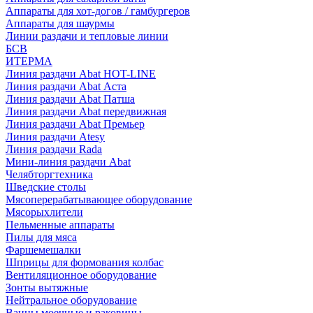
Аппараты для хот-догов / гамбургеров
Аппараты для шаурмы
Линии раздачи и тепловые линии
БСВ
ИТЕРМА
Линия раздачи Abat HOT-LINE
Линия раздачи Abat Аста
Линия раздачи Abat Патша
Линия раздачи Abat передвижная
Линия раздачи Abat Премьер
Линия раздачи Atesy
Линия раздачи Rada
Мини-линия раздачи Abat
Челябторгтехника
Шведские столы
Мясоперерабатывающее оборудование
Мясорыхлители
Пельменные аппараты
Пилы для мяса
Фаршемешалки
Шприцы для формования колбас
Вентиляционное оборудование
Зонты вытяжные
Нейтральное оборудование
Ванны моечные и раковины