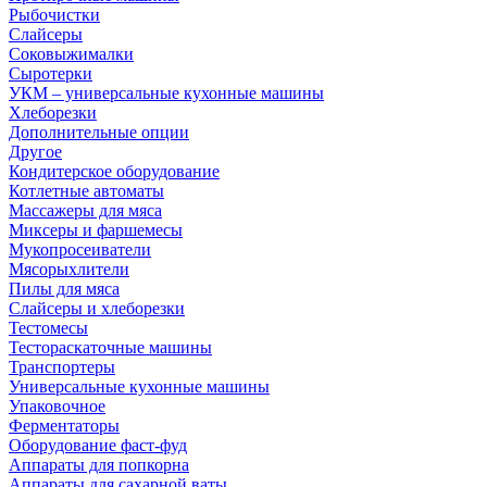
Рыбочистки
Слайсеры
Соковыжималки
Сыротерки
УКМ – универсальные кухонные машины
Хлеборезки
Дополнительные опции
Другое
Кондитерское оборудование
Котлетные автоматы
Массажеры для мяса
Миксеры и фаршемесы
Мукопросеиватели
Мясорыхлители
Пилы для мяса
Слайсеры и хлеборезки
Тестомесы
Тестораскаточные машины
Транспортеры
Универсальные кухонные машины
Упаковочное
Ферментаторы
Оборудование фаст-фуд
Аппараты для попкорна
Аппараты для сахарной ваты