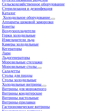
Сельскохозяйственное оборудование
Стерилизация и дезинфекция
Каталог
Холодильное оборудование
Аппараты шоковой заморозки
Бонеты
Воздухоохладители
Горки холодильные
Измельчители льда
Камеры холодильные
Кегераторы
Лари
Льдогенераторы
Морозильные стеллажи
Морозильные столы
Саладетты
Столы для пиццы
Столы холодильные
Холодильные витрины
Витрины для мороженого
Витрины кондитерские
Витрины настольные
Витрины-прилавки
Гастрономические витрины