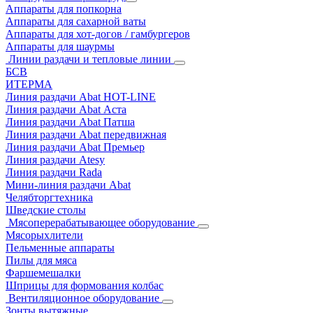
Аппараты для попкорна
Аппараты для сахарной ваты
Аппараты для хот-догов / гамбургеров
Аппараты для шаурмы
Линии раздачи и тепловые линии
БСВ
ИТЕРМА
Линия раздачи Abat HOT-LINE
Линия раздачи Abat Аста
Линия раздачи Abat Патша
Линия раздачи Abat передвижная
Линия раздачи Abat Премьер
Линия раздачи Atesy
Линия раздачи Rada
Мини-линия раздачи Abat
Челябторгтехника
Шведские столы
Мясоперерабатывающее оборудование
Мясорыхлители
Пельменные аппараты
Пилы для мяса
Фаршемешалки
Шприцы для формования колбас
Вентиляционное оборудование
Зонты вытяжные