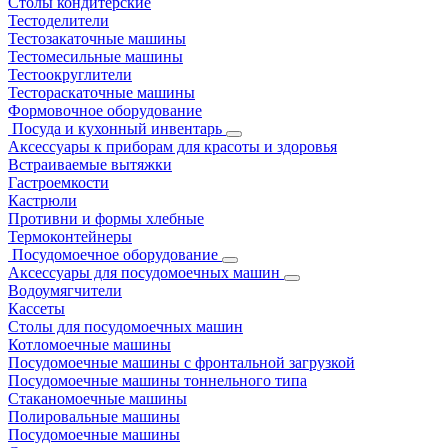
Столы кондитерские
Тестоделители
Тестозакаточные машины
Тестомесильные машины
Тестоокруглители
Тестораскаточные машины
Формовочное оборудование
Посуда и кухонный инвентарь
Аксессуары к приборам для красоты и здоровья
Встраиваемые вытяжки
Гастроемкости
Кастрюли
Противни и формы хлебные
Термоконтейнеры
Посудомоечное оборудование
Аксессуары для посудомоечных машин
Водоумягчители
Кассеты
Столы для посудомоечных машин
Котломоечные машины
Посудомоечные машины с фронтальной загрузкой
Посудомоечные машины тоннельного типа
Стаканомоечные машины
Полировальные машины
Посудомоечные машины