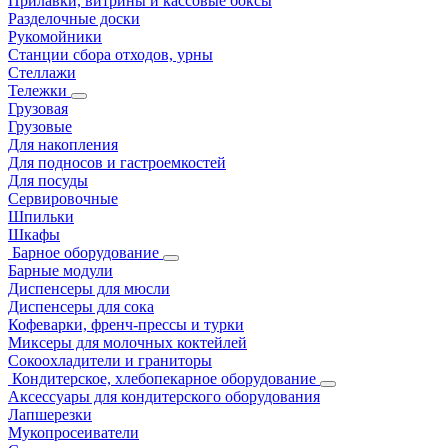
Прилавки, витрины и кассовые боксы
Разделочные доски
Рукомойники
Станции сбора отходов, урны
Стеллажи
Тележки
Грузовая
Грузовые
Для накопления
Для подносов и гастроемкостей
Для посуды
Сервировочные
Шпильки
Шкафы
Барное оборудование
Барные модули
Диспенсеры для мюсли
Диспенсеры для сока
Кофеварки, френч-прессы и турки
Миксеры для молочных коктейлей
Сокоохладители и граниторы
Кондитерское, хлебопекарное оборудование
Аксессуары для кондитерского оборудования
Лапшерезки
Мукопросеиватели