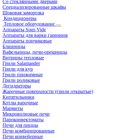
Со стеклянными дверьми
Специализированные шкафы
Шоковая заморозка
Кондиционеры
Тепловое оборудование
Аппараты Sous Vide
Аппараты для варки гарниров
Аппараты пончиковые
Блинницы
Вафельницы, печи-орешницы
Витрины тепловые
Грили Salamander
Грили для кур
Грили прижимные
Грили роликовые
Дегидраторы
Жарочные поверхности (грили открытые)
Кипятильники
Котлы варочные
Мармиты
Микроволновые печи
Пароконвектоматы
Печи для пиццы
Печи комбинированные
Печи конвейерные