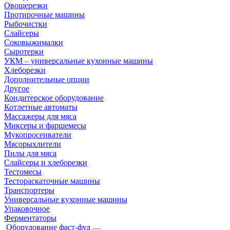
Овощерезки
Протирочные машины
Рыбочистки
Слайсеры
Соковыжималки
Сыротерки
УКМ – универсальные кухонные машины
Хлеборезки
Дополнительные опции
Другое
Кондитерское оборудование
Котлетные автоматы
Массажеры для мяса
Миксеры и фаршемесы
Мукопросеиватели
Мясорыхлители
Пилы для мяса
Слайсеры и хлеборезки
Тестомесы
Тестораскаточные машины
Транспортеры
Универсальные кухонные машины
Упаковочное
Ферментаторы
Оборудование фаст-фуд