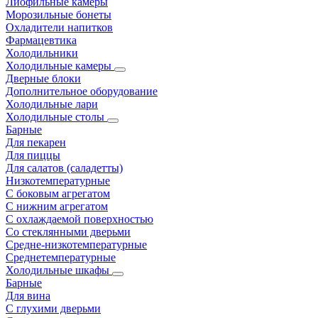
Лиофильные камеры
Морозильные бонеты
Охладители напитков
Фармацевтика
Холодильники
Холодильные камеры
Дверные блоки
Дополнительное оборудование
Холодильные лари
Холодильные столы
Барные
Для пекарен
Для пиццы
Для салатов (саладетты)
Низкотемпературные
С боковым агрегатом
С нижним агрегатом
С охлаждаемой поверхностью
Со стеклянными дверьми
Средне-низкотемпературные
Среднетемпературные
Холодильные шкафы
Барные
Для вина
С глухими дверьми