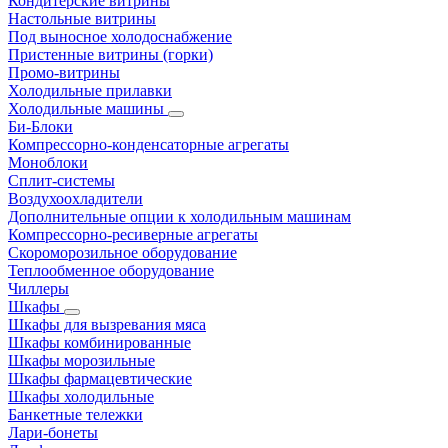
Кондитерские витрины
Настольные витрины
Под выносное холодоснабжение
Пристенные витрины (горки)
Промо-витрины
Холодильные прилавки
Холодильные машины
Би-Блоки
Компрессорно-конденсаторные агрегаты
Моноблоки
Сплит-системы
Воздухоохладители
Дополнительные опции к холодильным машинам
Компрессорно-ресиверные агрегаты
Скороморозильное оборудование
Теплообменное оборудование
Чиллеры
Шкафы
Шкафы для вызревания мяса
Шкафы комбинированные
Шкафы морозильные
Шкафы фармацевтические
Шкафы холодильные
Банкетные тележки
Лари-бонеты