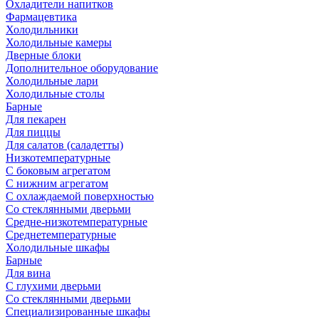
Охладители напитков
Фармацевтика
Холодильники
Холодильные камеры
Дверные блоки
Дополнительное оборудование
Холодильные лари
Холодильные столы
Барные
Для пекарен
Для пиццы
Для салатов (саладетты)
Низкотемпературные
С боковым агрегатом
С нижним агрегатом
С охлаждаемой поверхностью
Со стеклянными дверьми
Средне-низкотемпературные
Среднетемпературные
Холодильные шкафы
Барные
Для вина
С глухими дверьми
Со стеклянными дверьми
Специализированные шкафы