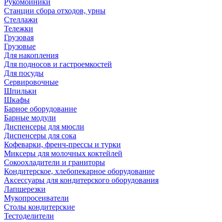
Рукомойники
Станции сбора отходов, урны
Стеллажи
Тележки
Грузовая
Грузовые
Для накопления
Для подносов и гастроемкостей
Для посуды
Сервировочные
Шпильки
Шкафы
Барное оборудование
Барные модули
Диспенсеры для мюсли
Диспенсеры для сока
Кофеварки, френч-прессы и турки
Миксеры для молочных коктейлей
Сокоохладители и граниторы
Кондитерское, хлебопекарное оборудование
Аксессуары для кондитерского оборудования
Лапшерезки
Мукопросеиватели
Столы кондитерские
Тестоделители