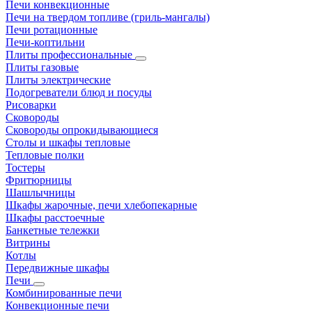
Печи конвекционные
Печи на твердом топливе (гриль-мангалы)
Печи ротационные
Печи-коптильни
Плиты профессиональные
Плиты газовые
Плиты электрические
Подогреватели блюд и посуды
Рисоварки
Сковороды
Сковороды опрокидывающиеся
Столы и шкафы тепловые
Тепловые полки
Тостеры
Фритюрницы
Шашлычницы
Шкафы жарочные, печи хлебопекарные
Шкафы расстоечные
Банкетные тележки
Витрины
Котлы
Передвижные шкафы
Печи
Комбинированные печи
Конвекционные печи