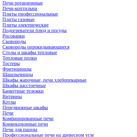
Печи ротационные
Печи-коптильни
Плиты профессиональные
Плиты газовые
Плиты электрические
Подогреватели блюд и посуды
Рисоварки
Сковороды
Сковороды опрокидывающиеся
Столы и шкафы тепловые
Тепловые полки
Тостеры
Фритюрницы
Шашлычницы
Шкафы жарочные, печи хлебопекарные
Шкафы расстоечные
Банкетные тележки
Витрины
Котлы
Передвижные шкафы
Печи
Комбинированные печи
Конвекционные печи
Печи для пиццы
Профессиональные печи на древесном угле