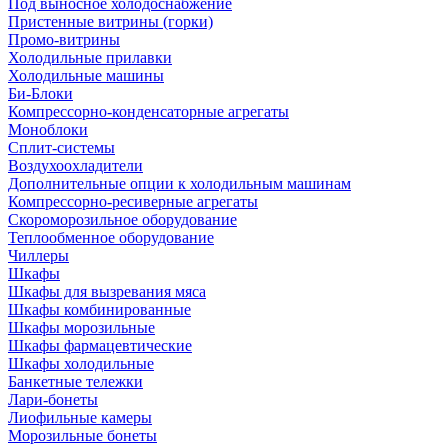
Под выносное холодоснабжение
Пристенные витрины (горки)
Промо-витрины
Холодильные прилавки
Холодильные машины
Би-Блоки
Компрессорно-конденсаторные агрегаты
Моноблоки
Сплит-системы
Воздухоохладители
Дополнительные опции к холодильным машинам
Компрессорно-ресиверные агрегаты
Скороморозильное оборудование
Теплообменное оборудование
Чиллеры
Шкафы
Шкафы для вызревания мяса
Шкафы комбинированные
Шкафы морозильные
Шкафы фармацевтические
Шкафы холодильные
Банкетные тележки
Лари-бонеты
Лиофильные камеры
Морозильные бонеты