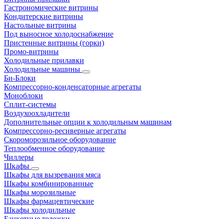
Гастрономические витрины
Кондитерские витрины
Настольные витрины
Под выносное холодоснабжение
Пристенные витрины (горки)
Промо-витрины
Холодильные прилавки
Холодильные машины
Би-Блоки
Компрессорно-конденсаторные агрегаты
Моноблоки
Сплит-системы
Воздухоохладители
Дополнительные опции к холодильным машинам
Компрессорно-ресиверные агрегаты
Скороморозильное оборудование
Теплообменное оборудование
Чиллеры
Шкафы
Шкафы для вызревания мяса
Шкафы комбинированные
Шкафы морозильные
Шкафы фармацевтические
Шкафы холодильные
Банкетные тележки