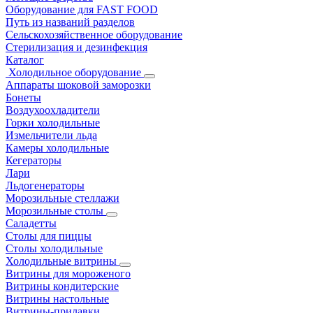
Оборудование для FAST FOOD
Путь из названий разделов
Сельскохозяйственное оборудование
Стерилизация и дезинфекция
Каталог
Холодильное оборудование
Аппараты шоковой заморозки
Бонеты
Воздухоохладители
Горки холодильные
Измельчители льда
Камеры холодильные
Кегераторы
Лари
Льдогенераторы
Морозильные стеллажи
Морозильные столы
Саладетты
Столы для пиццы
Столы холодильные
Холодильные витрины
Витрины для мороженого
Витрины кондитерские
Витрины настольные
Витрины-прилавки