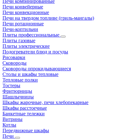
Печи комбинированные
Печи конвейерные
Печи конвекционные
Печи на твердом топливе (гриль-мангалы)
Печи ротационные
Печи-коптильни
Плиты профессиональные
Плиты газовые
Плиты электрические
Подогреватели блюд и посуды
Рисоварки
Сковороды
Сковороды опрокидывающиеся
Столы и шкафы тепловые
Тепловые полки
Тостеры
Фритюрницы
Шашлычницы
Шкафы жарочные, печи хлебопекарные
Шкафы расстоечные
Банкетные тележки
Витрины
Котлы
Передвижные шкафы
Печи