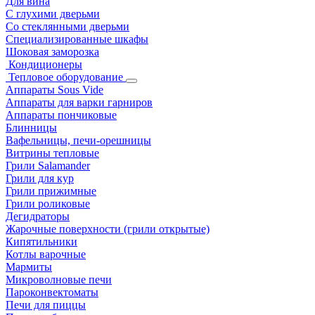
Для вина
С глухими дверьми
Со стеклянными дверьми
Специализированные шкафы
Шоковая заморозка
Кондиционеры
Тепловое оборудование
Аппараты Sous Vide
Аппараты для варки гарниров
Аппараты пончиковые
Блинницы
Вафельницы, печи-орешницы
Витрины тепловые
Грили Salamander
Грили для кур
Грили прижимные
Грили роликовые
Дегидраторы
Жарочные поверхности (грили открытые)
Кипятильники
Котлы варочные
Мармиты
Микроволновые печи
Пароконвектоматы
Печи для пиццы