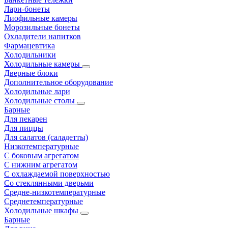
Лари-бонеты
Лиофильные камеры
Морозильные бонеты
Охладители напитков
Фармацевтика
Холодильники
Холодильные камеры
Дверные блоки
Дополнительное оборудование
Холодильные лари
Холодильные столы
Барные
Для пекарен
Для пиццы
Для салатов (саладетты)
Низкотемпературные
С боковым агрегатом
С нижним агрегатом
С охлаждаемой поверхностью
Со стеклянными дверьми
Средне-низкотемпературные
Среднетемпературные
Холодильные шкафы
Барные