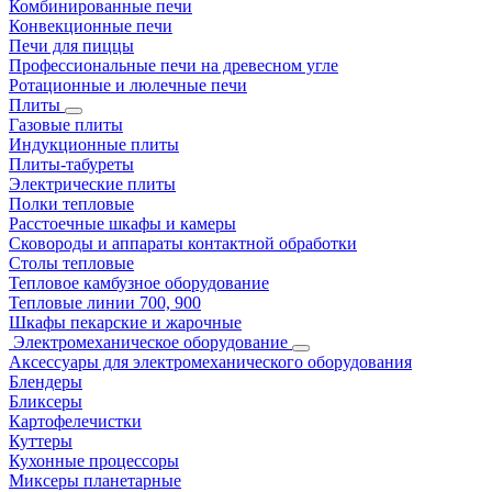
Комбинированные печи
Конвекционные печи
Печи для пиццы
Профессиональные печи на древесном угле
Ротационные и люлечные печи
Плиты
Газовые плиты
Индукционные плиты
Плиты-табуреты
Электрические плиты
Полки тепловые
Расстоечные шкафы и камеры
Сковороды и аппараты контактной обработки
Столы тепловые
Тепловое камбузное оборудование
Тепловые линии 700, 900
Шкафы пекарские и жарочные
Электромеханическое оборудование
Аксессуары для электромеханического оборудования
Блендеры
Бликсеры
Картофелечистки
Куттеры
Кухонные процессоры
Миксеры планетарные