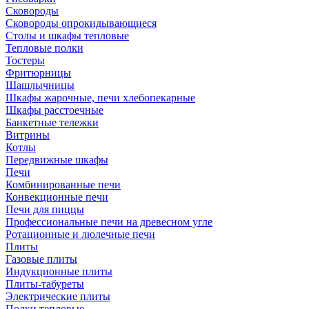
Сковороды
Сковороды опрокидывающиеся
Столы и шкафы тепловые
Тепловые полки
Тостеры
Фритюрницы
Шашлычницы
Шкафы жарочные, печи хлебопекарные
Шкафы расстоечные
Банкетные тележки
Витрины
Котлы
Передвижные шкафы
Печи
Комбинированные печи
Конвекционные печи
Печи для пиццы
Профессиональные печи на древесном угле
Ротационные и люлечные печи
Плиты
Газовые плиты
Индукционные плиты
Плиты-табуреты
Электрические плиты
Полки тепловые