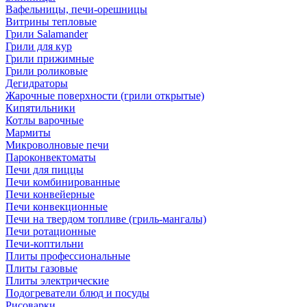
Вафельницы, печи-орешницы
Витрины тепловые
Грили Salamander
Грили для кур
Грили прижимные
Грили роликовые
Дегидраторы
Жарочные поверхности (грили открытые)
Кипятильники
Котлы варочные
Мармиты
Микроволновые печи
Пароконвектоматы
Печи для пиццы
Печи комбинированные
Печи конвейерные
Печи конвекционные
Печи на твердом топливе (гриль-мангалы)
Печи ротационные
Печи-коптильни
Плиты профессиональные
Плиты газовые
Плиты электрические
Подогреватели блюд и посуды
Рисоварки