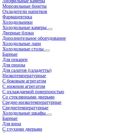
Лиофильные камеры
Морозильные бонеты
Охладители напитков
Фармацевтика
Холодильники
Холодильные камеры
Дверные блоки
Дополнительное оборудование
Холодильные лари
Холодильные столы
Барные
Для пекарен
Для пиццы
Для салатов (саладетты)
Низкотемпературные
С боковым агрегатом
С нижним агрегатом
С охлаждаемой поверхностью
Со стеклянными дверьми
Средне-низкотемпературные
Среднетемпературные
Холодильные шкафы
Барные
Для вина
С глухими дверьми