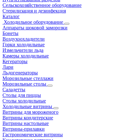
Сельскохозяйственное оборудование
Стерилизация и дезинфекция
Каталог
Холодильное оборудование
Аппараты шоковой заморозки
Бонеты
Воздухоохладители
Горки холодильные
Измельчители льда
Камеры холодильные
Кегераторы
Лари
Льдогенераторы
Морозильные стеллажи
Морозильные столы
Саладетты
Столы для пиццы
Столы холодильные
Холодильные витрины
Витрины для мороженого
Витрины кондитерские
Витрины настольные
Витрины-прилавки
Гастрономические витрины