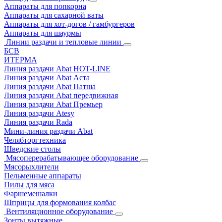
Аппараты для попкорна
Аппараты для сахарной ваты
Аппараты для хот-догов / гамбургеров
Аппараты для шаурмы
Линии раздачи и тепловые линии
БСВ
ИТЕРМА
Линия раздачи Abat HOT-LINE
Линия раздачи Abat Аста
Линия раздачи Abat Патша
Линия раздачи Abat передвижная
Линия раздачи Abat Премьер
Линия раздачи Atesy
Линия раздачи Rada
Мини-линия раздачи Abat
Челябторгтехника
Шведские столы
Мясоперерабатывающее оборудование
Мясорыхлители
Пельменные аппараты
Пилы для мяса
Фаршемешалки
Шприцы для формования колбас
Вентиляционное оборудование
Зонты вытяжные