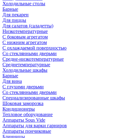
Холодильные столы
Барные
Для пекарен
Для пиццы
Для салатов (саладетты)
Низкотемпературные
С боковым агрегатом
С нижним агрегатом
С охлаждаемой поверхностью
Со стеклянными дверьми
Средне-низкотемпературные
Среднетемпературные
Холодильные шкафы
Барные
Для вина
С глухими дверьми
Со стеклянными дверьми
Специализированные шкафы
Шоковая заморозка
Кондиционеры
Тепловое оборудование
Аппараты Sous Vide
Аппараты для варки гарниров
Аппараты пончиковые
Блинницы