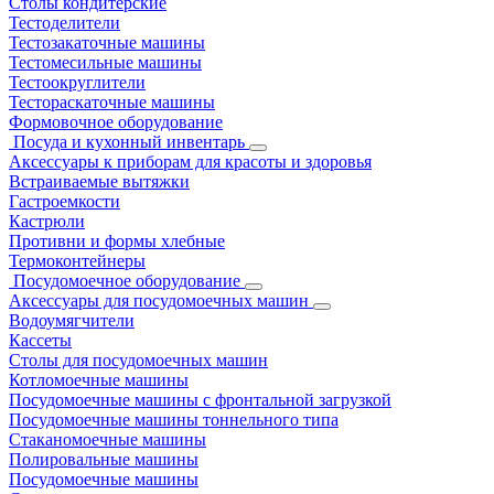
Столы кондитерские
Тестоделители
Тестозакаточные машины
Тестомесильные машины
Тестоокруглители
Тестораскаточные машины
Формовочное оборудование
Посуда и кухонный инвентарь
Аксессуары к приборам для красоты и здоровья
Встраиваемые вытяжки
Гастроемкости
Кастрюли
Противни и формы хлебные
Термоконтейнеры
Посудомоечное оборудование
Аксессуары для посудомоечных машин
Водоумягчители
Кассеты
Столы для посудомоечных машин
Котломоечные машины
Посудомоечные машины с фронтальной загрузкой
Посудомоечные машины тоннельного типа
Стаканомоечные машины
Полировальные машины
Посудомоечные машины