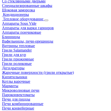
Со стеклянными дверьми
Специализированные шкафы
Шоковая заморозка
Кондиционеры
Тепловое оборудование
Аппараты Sous Vide
Аппараты для варки гарниров
Аппараты пончиковые
Блинницы
Вафельницы, печи-орешницы
Витрины тепловые
Грили Salamander
Грили для кур
Грили прижимные
Грили роликовые
Дегидраторы
Жарочные поверхности (грили открытые)
Кипятильники
Котлы варочные
Мармиты
Микроволновые печи
Пароконвектоматы
Печи для пиццы
Печи комбинированные
Печи конвейерные