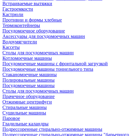
Встраиваемые вытяжки
Гастроемкости
Кастрюли
Противни и формы хлебные
Термоконтейнеры
Посудомоечное оборудование
Аксессуары для посудомоечных машин
Водоумягчители
Кассеты
Столы для посудомоечных машин
Котломоечные машины
Посудомоечные машины с фронтальной загрузкой
Посудомоечные машины тоннельного типа
Стаканомоечные машины
Полировальные машины
Посудомоечные машины
Столы для посудомоечных машин
Прачечное оборудование
Отжимные центрифуги
Стиральные машины
Сушильные машины
Паровое
Гладильные каландры
Подрессоренные стирально-отжимные машины
Подрессоренные стирально-отжимные машины "барьерного