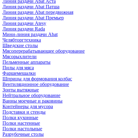
Линия раздачи Abat Аста
Линия раздачи Abat Патша
Линия раздачи Abat передвижная
Линия раздачи Abat Премьер
Линия раздачи Atesy
Линия раздачи Rada
Мини-линия раздачи Abat
Челябторгтехника
Шведские столы
Мясоперерабатывающее оборудование
Мясорыхлители
Пельменные аппараты
Пилы для мяса
Фаршемешалки
Шприцы для формования колбас
Вентиляционное оборудование
Зонты вытяжные
Нейтральное оборудование
Ванны моечные и раковины
Контейнеры для мусора
Подставки и стенды
Полки кухонные
Полки настенные
Полки настольные
Разрубочные столы