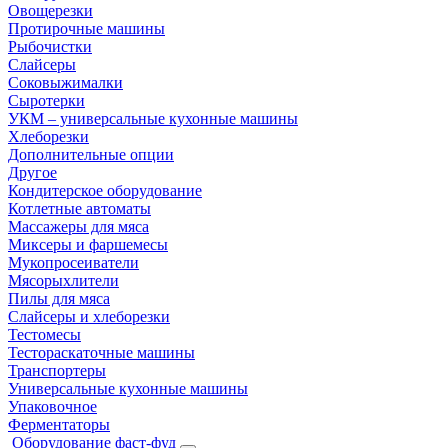
Овощерезки
Протирочные машины
Рыбочистки
Слайсеры
Соковыжималки
Сыротерки
УКМ – универсальные кухонные машины
Хлеборезки
Дополнительные опции
Другое
Кондитерское оборудование
Котлетные автоматы
Массажеры для мяса
Миксеры и фаршемесы
Мукопросеиватели
Мясорыхлители
Пилы для мяса
Слайсеры и хлеборезки
Тестомесы
Тестораскаточные машины
Транспортеры
Универсальные кухонные машины
Упаковочное
Ферментаторы
Оборудование фаст-фуд