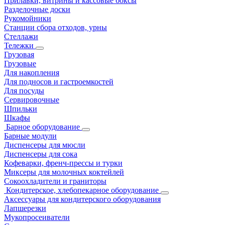
Прилавки, витрины и кассовые боксы
Разделочные доски
Рукомойники
Станции сбора отходов, урны
Стеллажи
Тележки
Грузовая
Грузовые
Для накопления
Для подносов и гастроемкостей
Для посуды
Сервировочные
Шпильки
Шкафы
Барное оборудование
Барные модули
Диспенсеры для мюсли
Диспенсеры для сока
Кофеварки, френч-прессы и турки
Миксеры для молочных коктейлей
Сокоохладители и граниторы
Кондитерское, хлебопекарное оборудование
Аксессуары для кондитерского оборудования
Лапшерезки
Мукопросеиватели