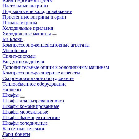
Кондитерские витрины
Настольные витрины
Под выносное холодоснабжение
Пристенные витрины (горки)
Промо-витрины
Холодильные прилавки
Холодильные машины
Би-Блоки
Компрессорно-конденсаторные агрегаты
Моноблоки
Сплит-системы
Воздухоохладители
Дополнительные опции к холодильным машинам
Компрессорно-ресиверные агрегаты
Скороморозильное оборудование
Теплообменное оборудование
Чиллеры
Шкафы
Шкафы для вызревания мяса
Шкафы комбинированные
Шкафы морозильные
Шкафы фармацевтические
Шкафы холодильные
Банкетные тележки
Лари-бонеты