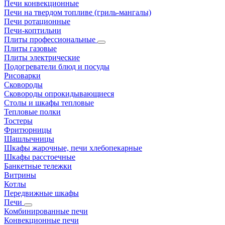
Печи конвекционные
Печи на твердом топливе (гриль-мангалы)
Печи ротационные
Печи-коптильни
Плиты профессиональные
Плиты газовые
Плиты электрические
Подогреватели блюд и посуды
Рисоварки
Сковороды
Сковороды опрокидывающиеся
Столы и шкафы тепловые
Тепловые полки
Тостеры
Фритюрницы
Шашлычницы
Шкафы жарочные, печи хлебопекарные
Шкафы расстоечные
Банкетные тележки
Витрины
Котлы
Передвижные шкафы
Печи
Комбинированные печи
Конвекционные печи