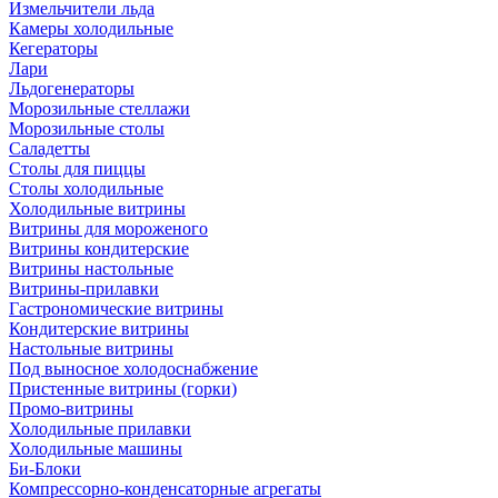
Измельчители льда
Камеры холодильные
Кегераторы
Лари
Льдогенераторы
Морозильные стеллажи
Морозильные столы
Саладетты
Столы для пиццы
Столы холодильные
Холодильные витрины
Витрины для мороженого
Витрины кондитерские
Витрины настольные
Витрины-прилавки
Гастрономические витрины
Кондитерские витрины
Настольные витрины
Под выносное холодоснабжение
Пристенные витрины (горки)
Промо-витрины
Холодильные прилавки
Холодильные машины
Би-Блоки
Компрессорно-конденсаторные агрегаты