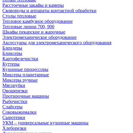
Расстоечные шкафы и камеры
Сковороды и аппараты контактной обработки
Столы тепловые
Тепловое камбузное оборудование
Тепловые линии 700, 900
Шкафы пекарские и жарочные
Электромеханическое оборудование
Аксессуары для электромеханического оборудования
Блендеры
Бликсеры
Картофелечистки
Куттеры
Кухонные процессоры
Миксеры планетарные
Миксеры ручные
Мясорубки
Овощерезки
Протирочные машины
Рыбочистки
Слайсеры
Соковыжималки
Сыротерки
УКМ – универсальные кухонные машины
Хлеборезки