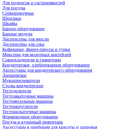
Для подносов и гастроемкостей
Для посуды
Сервировочные
Шпильки
Шкафы
Барное оборудование
Барные модули
Диспенсеры для мюсли
Диспенсеры для сока
Кофеварки, френч-прессы и турки
Миксеры для молочных коктейлей
Сокоохладители и граниторы
Кондитерское, хлебопекарное оборудование
Аксессуары для кондитерского оборудования
Лапшерезки
Мукопросеиватели
Столы кондитерские
Тестоделители
Тестозакаточные машины
Тестомесильные машины
Тестоокруглители
Тестораскаточные машины
Формовочное оборудование
Посуда и кухонный инвентарь
Аксессуары к приборам для красоты и здоровья